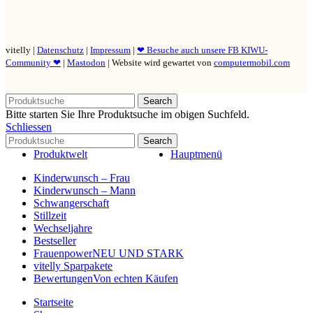
vitelly |
Datenschutz
|
Impressum
|
❤ Besuche auch unsere FB KIWU-
Community ❤
|
Mastodon
| Website wird gewartet von
computermobil.com
Search
Bitte starten Sie Ihre Produktsuche im obigen Suchfeld.
Schliessen
Search
Produktwelt
Hauptmenü
Kinderwunsch – Frau
Kinderwunsch – Mann
Schwangerschaft
Stillzeit
Wechseljahre
Bestseller
Frauenpower
NEU UND STARK
vitelly Sparpakete
Bewertungen
Von echten Käufen
Startseite