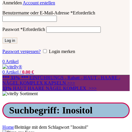
Anmelden
Account erstellen
Benutzername oder E-Mail-Adresse
*
Erforderlich
Passwort
*
Erforderlich
Log in
Passwort vergessen?
Login merken
0
Artikel
0
Artikel
/
0,00
€
*** 33% ***
EINFÜHRUNGS - Rabatt - HAUT - HAARE -
NÄGEL KOMPLEX KAPSELN >>>
33%
HAUT HAARE NÄGEL KOMPLEX >>>
Suchbegriff: Inositol
Home
/
Beiträge mit dem Schlagwort "Inositol"