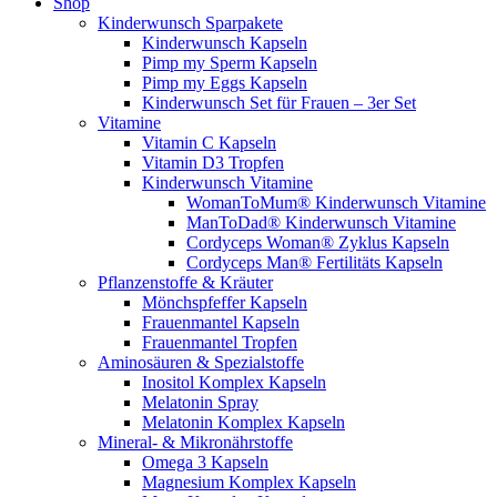
Shop
Kinderwunsch Sparpakete
Kinderwunsch Kapseln
Pimp my Sperm Kapseln
Pimp my Eggs Kapseln
Kinderwunsch Set für Frauen – 3er Set
Vitamine
Vitamin C Kapseln
Vitamin D3 Tropfen
Kinderwunsch Vitamine
WomanToMum® Kinderwunsch Vitamine
ManToDad® Kinderwunsch Vitamine
Cordyceps Woman® Zyklus Kapseln
Cordyceps Man® Fertilitäts Kapseln
Pflanzenstoffe & Kräuter
Mönchspfeffer Kapseln
Frauenmantel Kapseln
Frauenmantel Tropfen
Aminosäuren & Spezialstoffe
Inositol Komplex Kapseln
Melatonin Spray
Melatonin Komplex Kapseln
Mineral- & Mikronährstoffe
Omega 3 Kapseln
Magnesium Komplex Kapseln