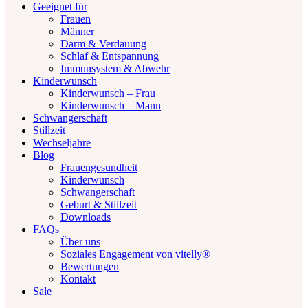
Geeignet für
Frauen
Männer
Darm & Verdauung
Schlaf & Entspannung
Immunsystem & Abwehr
Kinderwunsch
Kinderwunsch – Frau
Kinderwunsch – Mann
Schwangerschaft
Stillzeit
Wechseljahre
Blog
Frauengesundheit
Kinderwunsch
Schwangerschaft
Geburt & Stillzeit
Downloads
FAQs
Über uns
Soziales Engagement von vitelly®
Bewertungen
Kontakt
Sale