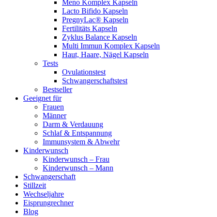
Meno Komplex Kapseln
Lacto Bifido Kapseln
PregnyLac® Kapseln
Fertilitäts Kapseln
Zyklus Balance Kapseln
Multi Immun Komplex Kapseln
Haut, Haare, Nägel Kapseln
Tests
Ovulationstest
Schwangerschaftstest
Bestseller
Geeignet für
Frauen
Männer
Darm & Verdauung
Schlaf & Entspannung
Immunsystem & Abwehr
Kinderwunsch
Kinderwunsch – Frau
Kinderwunsch – Mann
Schwangerschaft
Stillzeit
Wechseljahre
Eisprungrechner
Blog