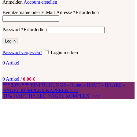
Anmelden
Account erstellen
Benutzername oder E-Mail-Adresse
*
Erforderlich
Passwort
*
Erforderlich
Log in
Passwort vergessen?
Login merken
0
Artikel
0
Artikel
/
0,00
€
*** 33% ***
EINFÜHRUNGS - Rabatt - HAUT - HAARE -
NÄGEL KOMPLEX KAPSELN >>>
33%
HAUT HAARE NÄGEL KOMPLEX >>>