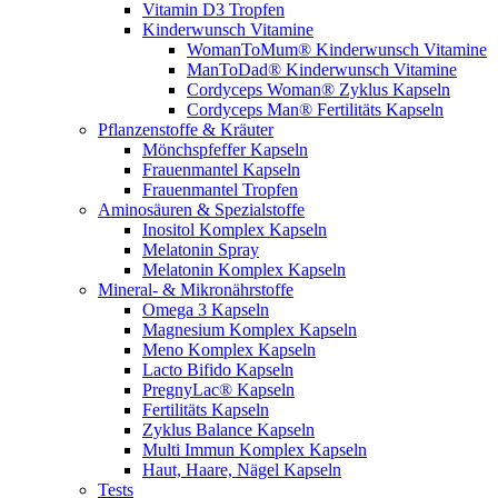
Vitamin D3 Tropfen
Kinderwunsch Vitamine
WomanToMum® Kinderwunsch Vitamine
ManToDad® Kinderwunsch Vitamine
Cordyceps Woman® Zyklus Kapseln
Cordyceps Man® Fertilitäts Kapseln
Pflanzenstoffe & Kräuter
Mönchspfeffer Kapseln
Frauenmantel Kapseln
Frauenmantel Tropfen
Aminosäuren & Spezialstoffe
Inositol Komplex Kapseln
Melatonin Spray
Melatonin Komplex Kapseln
Mineral- & Mikronährstoffe
Omega 3 Kapseln
Magnesium Komplex Kapseln
Meno Komplex Kapseln
Lacto Bifido Kapseln
PregnyLac® Kapseln
Fertilitäts Kapseln
Zyklus Balance Kapseln
Multi Immun Komplex Kapseln
Haut, Haare, Nägel Kapseln
Tests