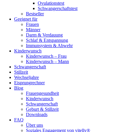
Ovulationstest
Schwangerschaftstest
Bestseller
Geeignet für
Frauen
Männer
Darm & Verdauung
Schlaf & Entspannung
Immunsystem & Abwehr
Kinderwunsch
Kinderwunsch – Frau
Kinderwunsch – Mann
Schwangerschaft
Stillzeit
Wechseljahre
Eisprungrechner
Blog
Frauengesundheit
Kinderwunsch
Schwangerschaft
Geburt & Stillzeit
Downloads
FAQ
Über uns
Soziales Engagement von vitelly®