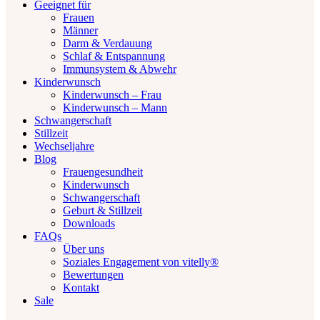
Geeignet für
Frauen
Männer
Darm & Verdauung
Schlaf & Entspannung
Immunsystem & Abwehr
Kinderwunsch
Kinderwunsch – Frau
Kinderwunsch – Mann
Schwangerschaft
Stillzeit
Wechseljahre
Blog
Frauengesundheit
Kinderwunsch
Schwangerschaft
Geburt & Stillzeit
Downloads
FAQs
Über uns
Soziales Engagement von vitelly®
Bewertungen
Kontakt
Sale