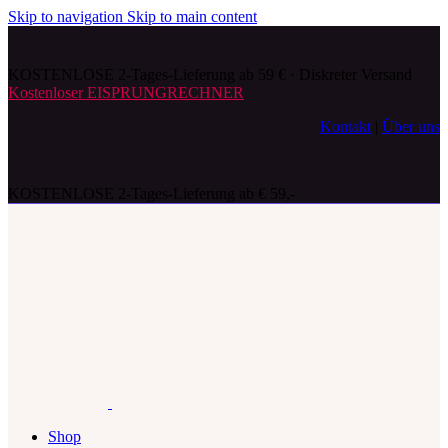
Skip to navigation
Skip to main content
KOSTENLOSE 2-Tages-Lieferung ab 59 € · Diskreter Versand
Kostenloser EISPRUNGRECHNER
Kontakt
|
Über uns
KOSTENLOSE 2-Tages-Lieferung ab € 59,-
Shop