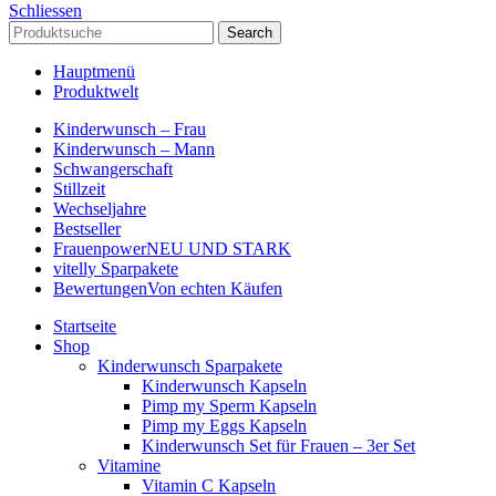
Schliessen
Search
Hauptmenü
Produktwelt
Kinderwunsch – Frau
Kinderwunsch – Mann
Schwangerschaft
Stillzeit
Wechseljahre
Bestseller
Frauenpower
NEU UND STARK
vitelly Sparpakete
Bewertungen
Von echten Käufen
Startseite
Shop
Kinderwunsch Sparpakete
Kinderwunsch Kapseln
Pimp my Sperm Kapseln
Pimp my Eggs Kapseln
Kinderwunsch Set für Frauen – 3er Set
Vitamine
Vitamin C Kapseln