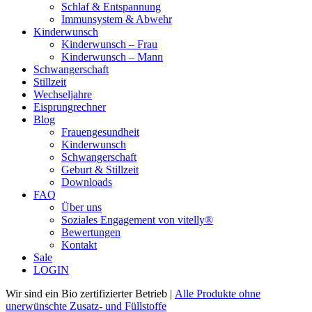
Schlaf & Entspannung
Immunsystem & Abwehr
Kinderwunsch
Kinderwunsch – Frau
Kinderwunsch – Mann
Schwangerschaft
Stillzeit
Wechseljahre
Eisprungrechner
Blog
Frauengesundheit
Kinderwunsch
Schwangerschaft
Geburt & Stillzeit
Downloads
FAQ
Über uns
Soziales Engagement von vitelly®
Bewertungen
Kontakt
Sale
LOGIN
Wir sind ein Bio zertifizierter Betrieb |
Alle Produkte ohne
unerwünschte Zusatz- und Füllstoffe