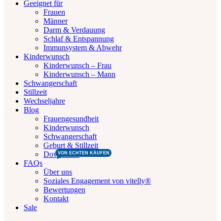
Geeignet für
Frauen
Männer
Darm & Verdauung
Schlaf & Entspannung
Immunsystem & Abwehr
Kinderwunsch
Kinderwunsch – Frau
Kinderwunsch – Mann
Schwangerschaft
Stillzeit
Wechseljahre
Blog
Frauengesundheit
Kinderwunsch
Schwangerschaft
Geburt & Stillzeit
Downloads
NEU UND STARK
VON ECHTEN KÄUFEN
FAQs
Über uns
Soziales Engagement von vitelly®
Bewertungen
Kontakt
Sale