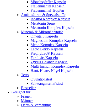
Mönchspfeffer Kapseln
Frauenmantel Kapseln
Frauenmantel Tropfen
Aminosäuren & Spezialstoffe
Inositol Komplex Kapseln
Melatonin Spray
Melatonin Komplex Kapseln
Mineral- & Mikronährstoffe
Omega 3 Kapseln
Magnesium Komplex Kapseln
Meno Komplex Kapseln
Lacto Bifido Kapseln
PregnyLac® Kapseln
Fertilitäts Kapseln
Zyklus Balance Kapseln
Multi Immun Komplex Kapseln
Haut, Haare, Nägel Kapseln
Tests
Ovulationstest
Schwangerschaftstest
Bestseller
Geeignet für
Frauen
Männer
Darm & Verdauung