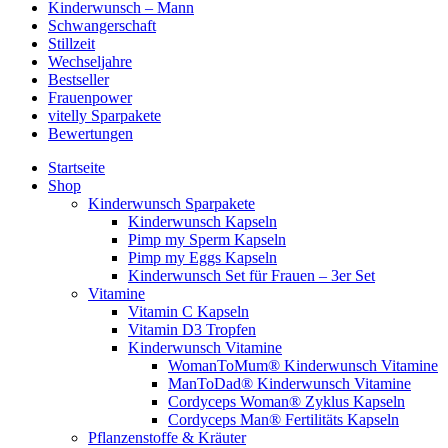
Kinderwunsch – Mann
Schwangerschaft
Stillzeit
Wechseljahre
Bestseller
Frauenpower
vitelly Sparpakete
Bewertungen
Startseite
Shop
Kinderwunsch Sparpakete
Kinderwunsch Kapseln
Pimp my Sperm Kapseln
Pimp my Eggs Kapseln
Kinderwunsch Set für Frauen – 3er Set
Vitamine
Vitamin C Kapseln
Vitamin D3 Tropfen
Kinderwunsch Vitamine
WomanToMum® Kinderwunsch Vitamine
ManToDad® Kinderwunsch Vitamine
Cordyceps Woman® Zyklus Kapseln
Cordyceps Man® Fertilitäts Kapseln
Pflanzenstoffe & Kräuter