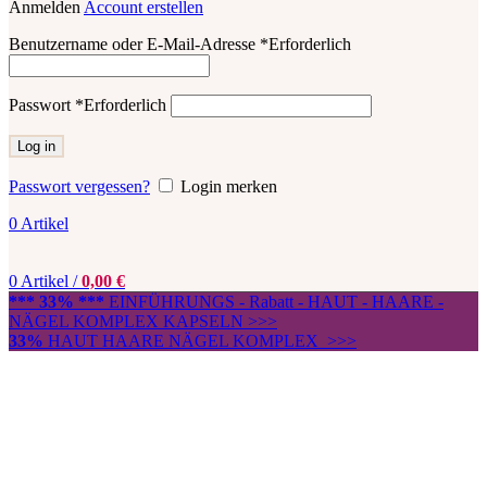
Anmelden
Account erstellen
Benutzername oder E-Mail-Adresse
*
Erforderlich
Passwort
*
Erforderlich
Log in
Passwort vergessen?
Login merken
0
Artikel
0
Artikel
/
0,00
€
*** 33% ***
EINFÜHRUNGS - Rabatt - HAUT - HAARE -
NÄGEL KOMPLEX KAPSELN >>>
33%
HAUT HAARE NÄGEL KOMPLEX >>>