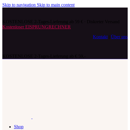
Skip to navigation
Skip to main content
KOSTENLOSE 2-Tages-Lieferung ab 59 € · Diskreter Versand
Kostenloser EISPRUNGRECHNER
Kontakt
|
Über uns
KOSTENLOSE 2-Tages-Lieferung ab € 59,-
Shop