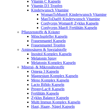
Vitamin C Kapseln
Vitamin D3 Tropfen
Kinderwunsch Vitamine
WomanToMum® Kinderwunsch Vitamine
ManToDad® Kinderwunsch Vitamine
Cordyceps Woman® Zyklus Kapseln
Cordyceps Man® Fertilitäts Kapseln
Pflanzenstoffe & Kräuter
Mönchspfeffer Kapseln
Frauenmantel Kapseln
Frauenmantel Tropfen
Aminosäuren & Spezialstoffe
Inositol Komplex Kapseln
Melatonin Spray
Melatonin Komplex Kapseln
Mineral- & Mikronährstoffe
Omega 3 Kapseln
Magnesium Komplex Kapseln
Meno Komplex Kapseln
Lacto Bifido Kapseln
PregnyLac® Kapseln
Fertilitäts Kapseln
Zyklus Balance Kapseln
Multi Immun Komplex Kapseln
Haut, Haare, Nägel Kapseln