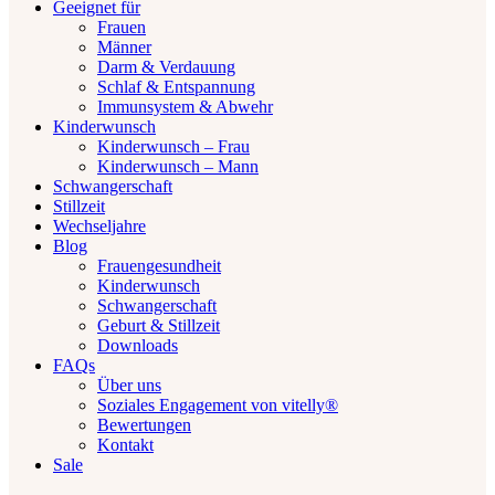
Geeignet für
Frauen
Männer
Darm & Verdauung
Schlaf & Entspannung
Immunsystem & Abwehr
Kinderwunsch
Kinderwunsch – Frau
Kinderwunsch – Mann
Schwangerschaft
Stillzeit
Wechseljahre
Blog
Frauengesundheit
Kinderwunsch
Schwangerschaft
Geburt & Stillzeit
Downloads
FAQs
Über uns
Soziales Engagement von vitelly®
Bewertungen
Kontakt
Sale