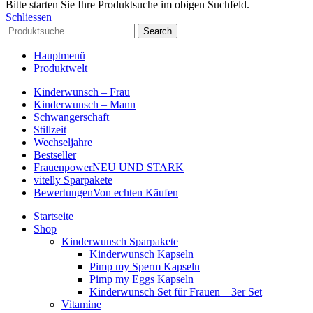
Bitte starten Sie Ihre Produktsuche im obigen Suchfeld.
Schliessen
Search
Hauptmenü
Produktwelt
Kinderwunsch – Frau
Kinderwunsch – Mann
Schwangerschaft
Stillzeit
Wechseljahre
Bestseller
Frauenpower
NEU UND STARK
vitelly Sparpakete
Bewertungen
Von echten Käufen
Startseite
Shop
Kinderwunsch Sparpakete
Kinderwunsch Kapseln
Pimp my Sperm Kapseln
Pimp my Eggs Kapseln
Kinderwunsch Set für Frauen – 3er Set
Vitamine