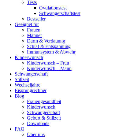
Tests
Ovulationstest
Schwangerschaftstest
Bestseller
Geeignet für
Frauen
Männer
Darm & Verdauung
Schlaf & Entspannung
Immunsystem & Abwehr
Kinderwunsch
Kinderwunsch – Frau
Kinderwunsch – Mann
Schwangerschaft
Stillzeit
Wechseljahre
Eisprungrechner
Blog
Frauengesundheit
Kinderwunsch
Schwangerschaft
Geburt & Stillzeit
Downloads
FAQ
Über uns