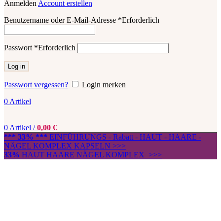
Anmelden
Account erstellen
Benutzername oder E-Mail-Adresse
*
Erforderlich
Passwort
*
Erforderlich
Log in
Passwort vergessen?
Login merken
0
Artikel
0
Artikel
/
0,00
€
*** 33% ***
EINFÜHRUNGS - Rabatt - HAUT - HAARE -
NÄGEL KOMPLEX KAPSELN >>>
33%
HAUT HAARE NÄGEL KOMPLEX >>>