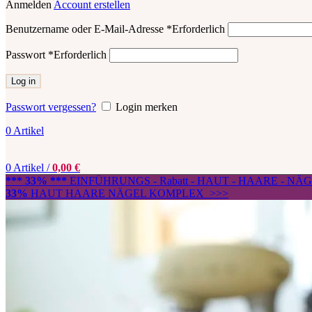
Anmelden
Account erstellen
Benutzername oder E-Mail-Adresse
*
Erforderlich
Passwort
*
Erforderlich
Log in
Passwort vergessen?
Login merken
0
Artikel
0
Artikel
/
0,00
€
*** 33% ***
EINFÜHRUNGS - Rabatt - HAUT - HAARE - N
33%
HAUT HAARE NÄGEL KOMPLEX >>>