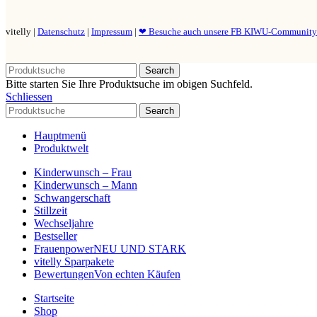
vitelly |
Datenschutz
|
Impressum
|
❤ Besuche auch unsere FB KIWU-Communit
Search
Bitte starten Sie Ihre Produktsuche im obigen Suchfeld.
Schliessen
Search
Hauptmenü
Produktwelt
Kinderwunsch – Frau
Kinderwunsch – Mann
Schwangerschaft
Stillzeit
Wechseljahre
Bestseller
Frauenpower
NEU UND STARK
vitelly Sparpakete
Bewertungen
Von echten Käufen
Startseite
Shop