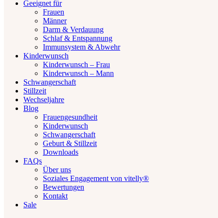
Geeignet für
Frauen
Männer
Darm & Verdauung
Schlaf & Entspannung
Immunsystem & Abwehr
Kinderwunsch
Kinderwunsch – Frau
Kinderwunsch – Mann
Schwangerschaft
Stillzeit
Wechseljahre
Blog
Frauengesundheit
Kinderwunsch
Schwangerschaft
Geburt & Stillzeit
Downloads
FAQs
Über uns
Soziales Engagement von vitelly®
Bewertungen
Kontakt
Sale