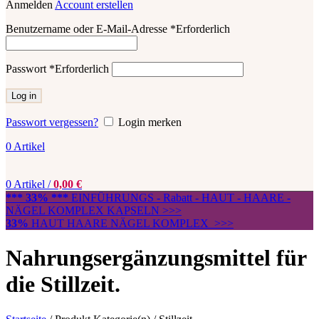
Anmelden
Account erstellen
Benutzername oder E-Mail-Adresse
*
Erforderlich
Passwort
*
Erforderlich
Log in
Passwort vergessen?
Login merken
0
Artikel
0
Artikel
/
0,00
€
*** 33% ***
EINFÜHRUNGS - Rabatt - HAUT - HAARE -
NÄGEL KOMPLEX KAPSELN >>>
33%
HAUT HAARE NÄGEL KOMPLEX >>>
Nahrungsergänzungsmittel für
die Stillzeit.