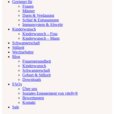
Geeignet für
Frauen
Männer
Darm & Verdauung
Schlaf & Entspannung
Immunsystem & Abwehr
Kinderwunsch
Kinderwunsch – Frau
Kinderwunsch – Mann
Schwangerschaft
Stillzeit
Wechseljahre
Blog
Frauengesundheit
Kinderwunsch
Schwangerschaft
Geburt & Stillzeit
Downloads
FAQs
Über uns
Soziales Engagement von vitelly®
Bewertungen
Kontakt
Sale