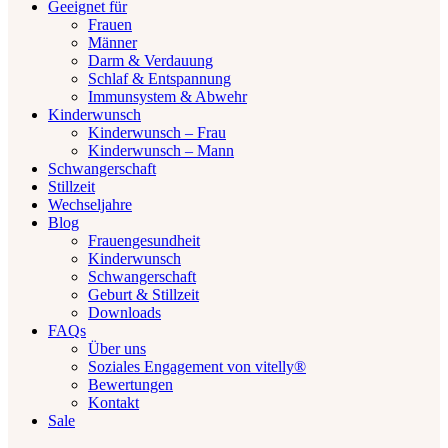
Geeignet für
Frauen
Männer
Darm & Verdauung
Schlaf & Entspannung
Immunsystem & Abwehr
Kinderwunsch
Kinderwunsch – Frau
Kinderwunsch – Mann
Schwangerschaft
Stillzeit
Wechseljahre
Blog
Frauengesundheit
Kinderwunsch
Schwangerschaft
Geburt & Stillzeit
Downloads
FAQs
Über uns
Soziales Engagement von vitelly®
Bewertungen
Kontakt
Sale