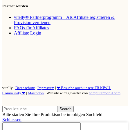
Partner werden
vitelly® Partnerprogramm – Als Affiliate registrieren &
Provision verdienen
FAQs für Affiliates
Affiliate Login
vitelly |
Datenschutz
|
Impressum
|
❤ Besuche auch unsere FB KIWU-
Community ❤
|
Mastodon
| Website wird gewartet von
computermobil.com
Search
Bitte starten Sie Ihre Produktsuche im obigen Suchfeld.
Schliessen