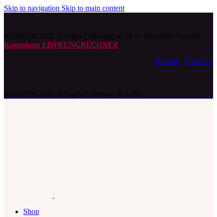
Skip to navigation
Skip to main content
KOSTENLOSE 2-Tages-Lieferung ab 59 € · Diskreter Versand
Kostenloser EISPRUNGRECHNER
Kontakt
|
Über uns
KOSTENLOSE 2-Tages-Lieferung ab € 59,-
Shop