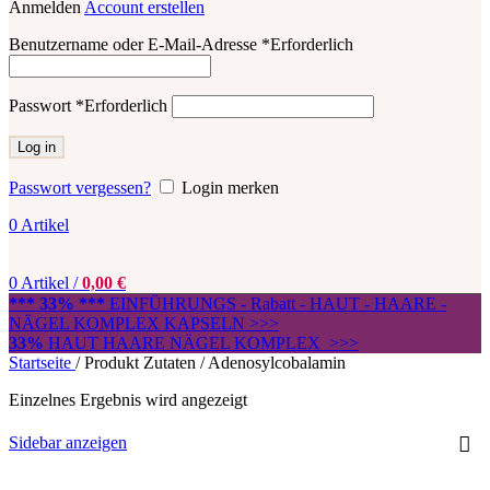
Anmelden
Account erstellen
Benutzername oder E-Mail-Adresse
*
Erforderlich
Passwort
*
Erforderlich
Log in
Passwort vergessen?
Login merken
0
Artikel
0
Artikel
/
0,00
€
*** 33% ***
EINFÜHRUNGS - Rabatt - HAUT - HAARE -
NÄGEL KOMPLEX KAPSELN >>>
33%
HAUT HAARE NÄGEL KOMPLEX >>>
Startseite
/
Produkt Zutaten
/
Adenosylcobalamin
Einzelnes Ergebnis wird angezeigt
Sidebar anzeigen