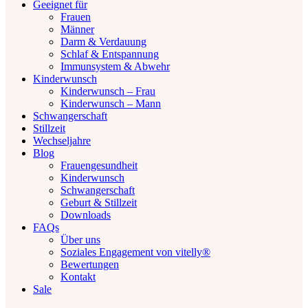
Geeignet für
Frauen
Männer
Darm & Verdauung
Schlaf & Entspannung
Immunsystem & Abwehr
Kinderwunsch
Kinderwunsch – Frau
Kinderwunsch – Mann
Schwangerschaft
Stillzeit
Wechseljahre
Blog
Frauengesundheit
Kinderwunsch
Schwangerschaft
Geburt & Stillzeit
Downloads
FAQs
Über uns
Soziales Engagement von vitelly®
Bewertungen
Kontakt
Sale