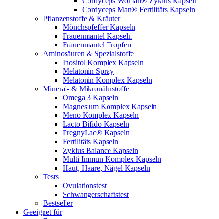
Cordyceps Woman® Zyklus Kapseln
Cordyceps Man® Fertilitäts Kapseln
Pflanzenstoffe & Kräuter
Mönchspfeffer Kapseln
Frauenmantel Kapseln
Frauenmantel Tropfen
Aminosäuren & Spezialstoffe
Inositol Komplex Kapseln
Melatonin Spray
Melatonin Komplex Kapseln
Mineral- & Mikronährstoffe
Omega 3 Kapseln
Magnesium Komplex Kapseln
Meno Komplex Kapseln
Lacto Bifido Kapseln
PregnyLac® Kapseln
Fertilitäts Kapseln
Zyklus Balance Kapseln
Multi Immun Komplex Kapseln
Haut, Haare, Nägel Kapseln
Tests
Ovulationstest
Schwangerschaftstest
Bestseller
Geeignet für