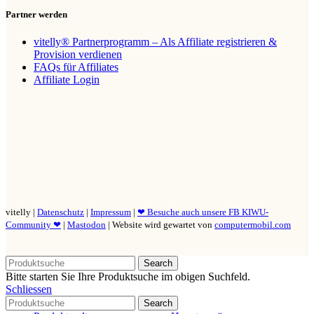
Partner werden
vitelly® Partnerprogramm – Als Affiliate registrieren &
Provision verdienen
FAQs für Affiliates
Affiliate Login
vitelly |
Datenschutz
|
Impressum
|
❤ Besuche auch unsere FB KIWU-
Community ❤
|
Mastodon
| Website wird gewartet von
computermobil.com
Search
Bitte starten Sie Ihre Produktsuche im obigen Suchfeld.
Schliessen
Search