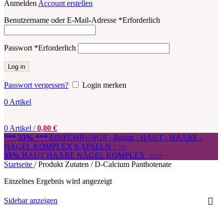
Anmelden
Account erstellen
Benutzername oder E-Mail-Adresse
*
Erforderlich
Passwort
*
Erforderlich
Log in
Passwort vergessen?
Login merken
0
Artikel
0
Artikel
/
0,00
€
*** 33% ***
EINFÜHRUNGS - Rabatt - HAUT - HAARE -
NÄGEL KOMPLEX KAPSELN >>>
33%
HAUT HAARE NÄGEL KOMPLEX >>>
Startseite
/
Produkt Zutaten
/
D-Calcium Panthotenate
Einzelnes Ergebnis wird angezeigt
Sidebar anzeigen