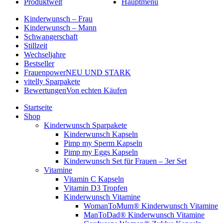
Produktwelt
Hauptmenü
Kinderwunsch – Frau
Kinderwunsch – Mann
Schwangerschaft
Stillzeit
Wechseljahre
Bestseller
Frauenpower
NEU UND STARK
vitelly Sparpakete
Bewertungen
Von echten Käufen
Startseite
Shop
Kinderwunsch Sparpakete
Kinderwunsch Kapseln
Pimp my Sperm Kapseln
Pimp my Eggs Kapseln
Kinderwunsch Set für Frauen – 3er Set
Vitamine
Vitamin C Kapseln
Vitamin D3 Tropfen
Kinderwunsch Vitamine
WomanToMum® Kinderwunsch Vitamine
ManToDad® Kinderwunsch Vitamine