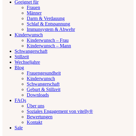
Geeignet für
Frauen
Männer
Darm & Verdauung
Schlaf & Entspannung
Immunsystem & Abwehr
Kinderwunsch
Kinderwunsch – Frau
Kinderwunsch – Mann
Schwangerschaft
Stillzeit
Wechseljahre
Blog
Frauengesundheit
Kinderwunsch
Schwangerschaft
Geburt & Stillzeit
Downloads
FAQs
Über uns
Soziales Engagement von vitelly®
Bewertungen
Kontakt
Sale