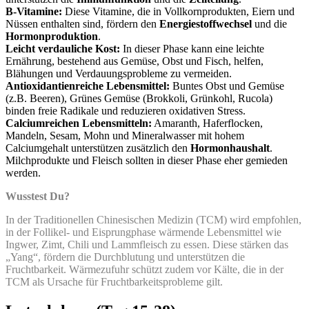
B-Vitamine:
Diese Vitamine, die in Vollkornprodukten, Eiern und
Nüssen enthalten sind, fördern den
Energiestoffwechsel
und die
Hormonproduktion
.
Leicht verdauliche Kost:
In dieser Phase kann eine leichte
Ernährung, bestehend aus Gemüse, Obst und Fisch, helfen,
Blähungen und Verdauungsprobleme zu vermeiden.
Antioxidantienreiche Lebensmittel:
Buntes Obst und Gemüse
(z.B. Beeren), Grünes Gemüse (Brokkoli, Grünkohl, Rucola)
binden freie Radikale und reduzieren oxidativen Stress.
Calciumreichen Lebensmitteln:
Amaranth, Haferflocken,
Mandeln, Sesam, Mohn und Mineralwasser mit hohem
Calciumgehalt unterstützen zusätzlich den
Hormonhaushalt
.
Milchprodukte und Fleisch sollten in dieser Phase eher gemieden
werden.
Wusstest Du?
In der Traditionellen Chinesischen Medizin (TCM) wird empfohlen,
in der Follikel- und Eisprungphase wärmende Lebensmittel wie
Ingwer, Zimt, Chili und Lammfleisch zu essen. Diese stärken das
„Yang“, fördern die Durchblutung und unterstützen die
Fruchtbarkeit. Wärmezufuhr schützt zudem vor Kälte, die in der
TCM als Ursache für Fruchtbarkeitsprobleme gilt.