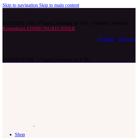
Skip to navigation
Skip to main content
KOSTENLOSE 2-Tages-Lieferung ab 59 € · Diskreter Versand
Kostenloser EISPRUNGRECHNER
Kontakt
|
Über uns
KOSTENLOSE 2-Tages-Lieferung ab € 59,-
Shop