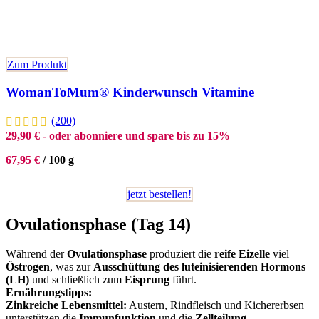
Zum Produkt
WomanToMum® Kinderwunsch Vitamine
(200)
29,90
€
- oder abonniere und spare bis zu 15%
67,95
€
/
100
g
jetzt bestellen!
Ovulationsphase (Tag 14)
Während der
Ovulationsphase
produziert die
reife Eizelle
viel
Östrogen
, was zur
Ausschüttung des luteinisierenden Hormons
(LH)
und schließlich zum
Eisprung
führt.
Ernährungstipps:
Zinkreiche Lebensmittel:
Austern, Rindfleisch und Kichererbsen
unterstützen die
Immunfunktion
und die
Zellteilung
.