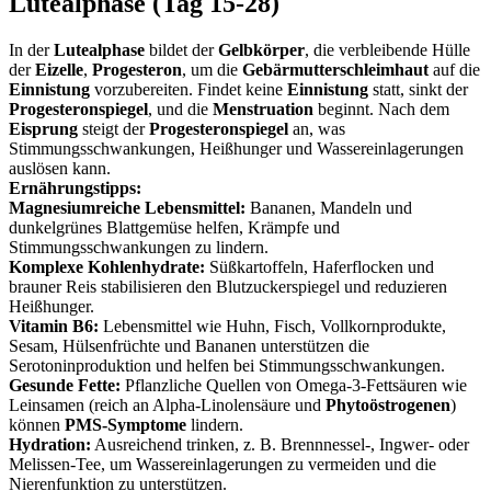
Lutealphase (Tag 15-28)
In der
Lutealphase
bildet der
Gelbkörper
, die verbleibende Hülle
der
Eizelle
,
Progesteron
, um die
Gebärmutterschleimhaut
auf die
Einnistung
vorzubereiten. Findet keine
Einnistung
statt, sinkt der
Progesteronspiegel
, und die
Menstruation
beginnt. Nach dem
Eisprung
steigt der
Progesteronspiegel
an, was
Stimmungsschwankungen, Heißhunger und Wassereinlagerungen
auslösen kann.
Ernährungstipps:
Magnesiumreiche Lebensmittel:
Bananen, Mandeln und
dunkelgrünes Blattgemüse helfen, Krämpfe und
Stimmungsschwankungen zu lindern.
Komplexe Kohlenhydrate:
Süßkartoffeln, Haferflocken und
brauner Reis stabilisieren den Blutzuckerspiegel und reduzieren
Heißhunger.
Vitamin B6:
Lebensmittel wie Huhn, Fisch, Vollkornprodukte,
Sesam, Hülsenfrüchte und Bananen unterstützen die
Serotoninproduktion und helfen bei Stimmungsschwankungen.
Gesunde Fette:
Pflanzliche Quellen von Omega-3-Fettsäuren wie
Leinsamen (reich an Alpha-Linolensäure und
Phytoöstrogenen
)
können
PMS-Symptome
lindern.
Hydration:
Ausreichend trinken, z. B. Brennnessel-, Ingwer- oder
Melissen-Tee, um Wassereinlagerungen zu vermeiden und die
Nierenfunktion zu unterstützen.