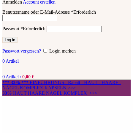
Anmelden
Account erstellen
Benutzername oder E-Mail-Adresse
*
Erforderlich
Passwort
*
Erforderlich
Log in
Passwort vergessen?
Login merken
0
Artikel
0
Artikel
/
0,00
€
*** 33% ***
EINFÜHRUNGS - Rabatt - HAUT - HAARE -
NÄGEL KOMPLEX KAPSELN >>>
33%
HAUT HAARE NÄGEL KOMPLEX >>>