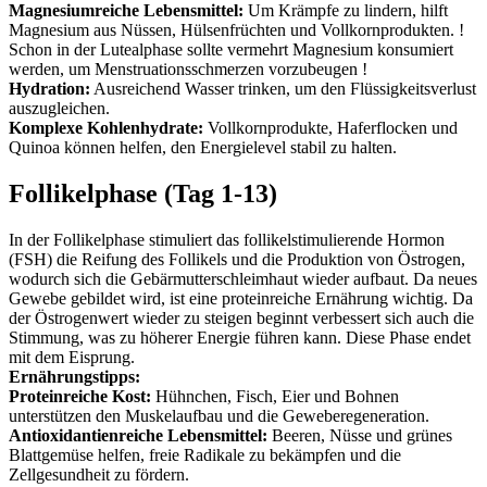
Magnesiumreiche Lebensmittel:
Um Krämpfe zu lindern, hilft
Magnesium aus Nüssen, Hülsenfrüchten und Vollkornprodukten. !
Schon in der Lutealphase sollte vermehrt Magnesium konsumiert
werden, um Menstruationsschmerzen vorzubeugen !
Hydration:
Ausreichend Wasser trinken, um den Flüssigkeitsverlust
auszugleichen.
Komplexe Kohlenhydrate:
Vollkornprodukte, Haferflocken und
Quinoa können helfen, den Energielevel stabil zu halten.
Follikelphase (Tag 1-13)
In der Follikelphase stimuliert das follikelstimulierende Hormon
(FSH) die Reifung des Follikels und die Produktion von Östrogen,
wodurch sich die Gebärmutterschleimhaut wieder aufbaut. Da neues
Gewebe gebildet wird, ist eine proteinreiche Ernährung wichtig. Da
der Östrogenwert wieder zu steigen beginnt verbessert sich auch die
Stimmung, was zu höherer Energie führen kann. Diese Phase endet
mit dem Eisprung.
Ernährungstipps:
Proteinreiche Kost:
Hühnchen, Fisch, Eier und Bohnen
unterstützen den Muskelaufbau und die Geweberegeneration.
Antioxidantienreiche Lebensmittel:
Beeren, Nüsse und grünes
Blattgemüse helfen, freie Radikale zu bekämpfen und die
Zellgesundheit zu fördern.