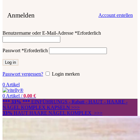
Anmelden
Account erstellen
Benutzername oder E-Mail-Adresse
*
Erforderlich
Passwort
*
Erforderlich
Log in
Passwort vergessen?
Login merken
0
Artikel
0
Artikel
/
0,00
€
*** 33% ***
EINFÜHRUNGS - Rabatt - HAUT - HAARE -
NÄGEL KOMPLEX KAPSELN >>>
33%
HAUT HAARE NÄGEL KOMPLEX >>>