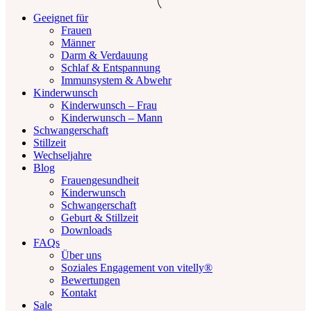
Geeignet für
Frauen
Männer
Darm & Verdauung
Schlaf & Entspannung
Immunsystem & Abwehr
Kinderwunsch
Kinderwunsch – Frau
Kinderwunsch – Mann
Schwangerschaft
Stillzeit
Wechseljahre
Blog
Frauengesundheit
Kinderwunsch
Schwangerschaft
Geburt & Stillzeit
Downloads
FAQs
Über uns
Soziales Engagement von vitelly®
Bewertungen
Kontakt
Sale