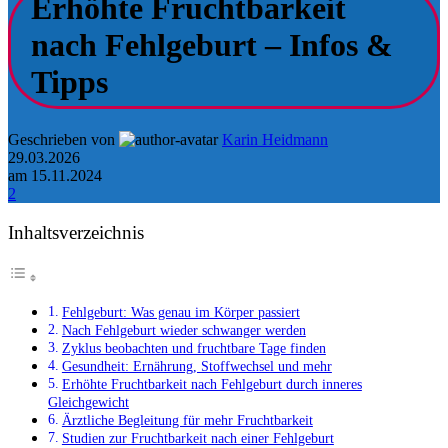
Erhöhte Fruchtbarkeit
nach Fehlgeburt – Infos &
Tipps
Geschrieben von
Karin Heidmann
29.03.2026
am 15.11.2024
2
Inhaltsverzeichnis
Fehlgeburt: Was genau im Körper passiert
Nach Fehlgeburt wieder schwanger werden
Zyklus beobachten und fruchtbare Tage finden
Gesundheit: Ernährung, Stoffwechsel und mehr
Erhöhte Fruchtbarkeit nach Fehlgeburt durch inneres
Gleichgewicht
Ärztliche Begleitung für mehr Fruchtbarkeit
Studien zur Fruchtbarkeit nach einer Fehlgeburt