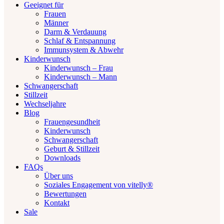
Geeignet für
Frauen
Männer
Darm & Verdauung
Schlaf & Entspannung
Immunsystem & Abwehr
Kinderwunsch
Kinderwunsch – Frau
Kinderwunsch – Mann
Schwangerschaft
Stillzeit
Wechseljahre
Blog
Frauengesundheit
Kinderwunsch
Schwangerschaft
Geburt & Stillzeit
Downloads
FAQs
Über uns
Soziales Engagement von vitelly®
Bewertungen
Kontakt
Sale