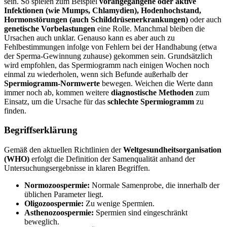
sein. So spielen zum Beispiel
vorangegangene oder aktive
Infektionen (wie Mumps, Chlamydien), Hodenhochstand,
Hormonstörungen (auch Schilddrüsenerkrankungen)
oder auch
genetische Vorbelastungen
eine Rolle. Manchmal bleiben die
Ursachen auch unklar. Genauso kann es aber auch zu
Fehlbestimmungen infolge von Fehlern bei der Handhabung (etwa
der Sperma-Gewinnung zuhause) gekommen sein. Grundsätzlich
wird empfohlen, das Spermiogramm nach einigen Wochen noch
einmal zu wiederholen, wenn sich Befunde außerhalb der
Spermiogramm-Normwerte
bewegen. Weichen die Werte dann
immer noch ab, kommen weitere
diagnostische Methoden
zum
Einsatz, um die Ursache für das
schlechte Spermiogramm
zu
finden.
Begriffserklärung
Gemäß den aktuellen Richtlinien der
Weltgesundheitsorganisation
(WHO)
erfolgt die Definition der Samenqualität anhand der
Untersuchungsergebnisse in klaren Begriffen.
Normozoospermie:
Normale Samenprobe, die innerhalb der
üblichen Parameter liegt.
Oligozoospermie:
Zu wenige Spermien.
Asthenozoospermie:
Spermien sind eingeschränkt
beweglich.