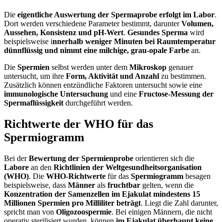
Die
eigentliche Auswertung der Spermaprobe erfolgt im Labor
.
Dort werden verschiedene Parameter bestimmt, darunter
Volumen,
Aussehen, Konsistenz und pH-Wert
.
Gesundes Sperma
wird
beispielsweise i
nnerhalb weniger Minuten bei Raumtemperatur
dünnflüssig und nimmt eine milchige, grau-opale Farbe
an.
Die
Spermien
selbst werden unter dem
Mikroskop
genauer
untersucht, um ihre
Form, Aktivität und Anzahl
zu bestimmen.
Zusätzlich können entzündliche Faktoren untersucht sowie eine
immunologische Untersuchung
und eine
Fructose-Messung der
Spermaflüssigkeit
durchgeführt werden.
Richtwerte der WHO für das
Spermiogramm
Bei der
Bewertung der Spermienprobe
orientieren sich die
Labore
an den
Richtlinien der Weltgesundheitsorganisation
(WHO)
. Die
WHO-Richtwerte
für das
Spermiogramm
besagen
beispielsweise, dass
Männer
als
fruchtbar
gelten, wenn die
Konzentration der Samenzellen im Ejakulat mindestens 15
Millionen Spermien pro Milliliter beträgt
. Liegt die Zahl darunter,
spricht man von
Oligozoospermie
. Bei einigen Männern, die nicht
operativ sterilisiert wurden, können
im Ejakulat überhaupt keine