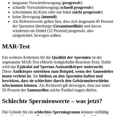
langsame Vorwärtsbewegung (
progressiv
)
schnelle Vorwärtsbewegung (
schnell progressiv
)
schwimmen im Kreis oder nur lokal (
nicht progressiv
)
keine Bewegung (
immotil
)
Als Referenzwerte gelten hier, dass sich insgesamt 40 Prozent
der Spermien überhaupt (
Gesamtmotilität
) und davon
wiederum ein Drittel (32 Prozent) progressiv, also
zielgerichtet, bewegen sollten.
MAR-Test
Ein weiteres Kriterium für die
Qualität der Spermien
ist der
sogenannte MAR-Test (Mixed-Antiglobulin-Reaction-Test). Dafür
wird das
Ejakulat auf Sperma-Autoantikörper untersucht
.
Diese
Antikörper entstehen zum Beispiel, wenn der Samenleiter
innen verletzt ist
. Sie
bleiben an den Spermien haften und
bewirken, dass sie schlechter durch den Gebärmutterschleim
schwimmen können
. Als Richtwert gilt deswegen, dass nur unter
50 Prozent der
Samenzellen
solche Partikel tragen dürfen.
Schlechte Spermienwerte – was jetzt?
Die Gründe für ein
schlechtes Spermiogramm
können vielfältig