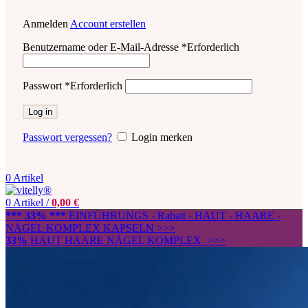
Anmelden
Account erstellen
Benutzername oder E-Mail-Adresse
*
Erforderlich
Passwort
*
Erforderlich
Log in
Passwort vergessen?
Login merken
0
Artikel
0
Artikel
/
0,00
€
*** 33% ***
EINFÜHRUNGS - Rabatt - HAUT - HAARE -
NÄGEL KOMPLEX KAPSELN >>>
33%
HAUT HAARE NÄGEL KOMPLEX >>>