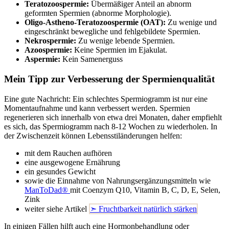
Teratozoospermie:
Übermäßiger Anteil an abnorm
geformten Spermien (abnorme Morphologie).
Oligo-Astheno-Teratozoospermie (OAT):
Zu wenige und
eingeschränkt bewegliche und fehlgebildete Spermien.
Nekrospermie:
Zu wenige lebende Spermien.
Azoospermie:
Keine Spermien im Ejakulat.
Aspermie:
Kein Samenerguss
Mein Tipp zur Verbesserung der Spermienqualität
Eine gute Nachricht: Ein schlechtes Spermiogramm ist nur eine
Momentaufnahme und kann verbessert werden. Spermien
regenerieren sich innerhalb von etwa drei Monaten, daher empfiehlt
es sich, das Spermiogramm nach 8-12 Wochen zu wiederholen. In
der Zwischenzeit können Lebensstiländerungen helfen:
mit dem Rauchen aufhören
eine ausgewogene Ernährung
ein gesundes Gewicht
sowie die Einnahme von Nahrungsergänzungsmitteln wie
ManToDad®
mit Coenzym Q10, Vitamin B, C, D, E, Selen,
Zink
weiter siehe Artikel
➣ Fruchtbarkeit natürlich stärken
In einigen Fällen hilft auch eine Hormonbehandlung oder