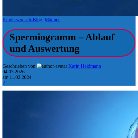
Kinderwunsch-Blog
,
Männer
Spermiogramm – Ablauf
und Auswertung
Geschrieben von
Karin Heidmann
04.03.2026
am 11.02.2024
2