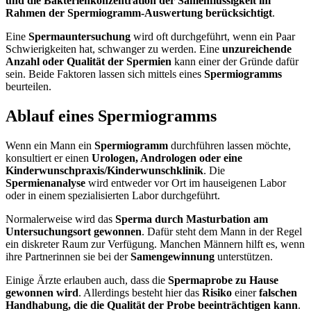
und die Bakterienkonzentration der Samenflüssigkeit im
Rahmen der Spermiogramm-Auswertung berücksichtigt
.
Eine
Spermauntersuchung
wird oft durchgeführt, wenn ein Paar
Schwierigkeiten hat, schwanger zu werden. Eine
unzureichende
Anzahl oder Qualität der Spermien
kann einer der Gründe dafür
sein. Beide Faktoren lassen sich mittels eines
Spermiogramms
beurteilen.
Ablauf eines Spermiogramms
Wenn ein Mann ein
Spermiogramm
durchführen lassen möchte,
konsultiert er einen
Urologen, Andrologen oder eine
Kinderwunschpraxis/Kinderwunschklinik
. Die
Spermienanalyse
wird entweder vor Ort im hauseigenen Labor
oder in einem spezialisierten Labor durchgeführt.
Normalerweise wird das
Sperma durch Masturbation am
Untersuchungsort gewonnen
. Dafür steht dem Mann in der Regel
ein diskreter Raum zur Verfügung. Manchen Männern hilft es, wenn
ihre Partnerinnen sie bei der
Samengewinnung
unterstützen.
Einige Ärzte erlauben auch, dass die
Spermaprobe zu Hause
gewonnen wird
. Allerdings besteht hier das
Risiko
einer
falschen
Handhabung, die die Qualität der Probe beeinträchtigen kann
.