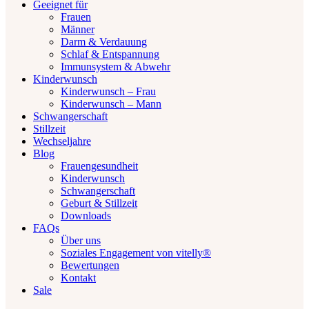
Geeignet für
Frauen
Männer
Darm & Verdauung
Schlaf & Entspannung
Immunsystem & Abwehr
Kinderwunsch
Kinderwunsch – Frau
Kinderwunsch – Mann
Schwangerschaft
Stillzeit
Wechseljahre
Blog
Frauengesundheit
Kinderwunsch
Schwangerschaft
Geburt & Stillzeit
Downloads
FAQs
Über uns
Soziales Engagement von vitelly®
Bewertungen
Kontakt
Sale