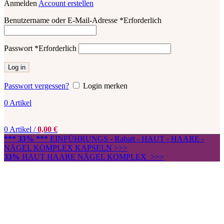
Anmelden
Account erstellen
Benutzername oder E-Mail-Adresse
*
Erforderlich
Passwort
*
Erforderlich
Log in
Passwort vergessen?
Login merken
0
Artikel
0
Artikel
/
0,00
€
*** 33% ***
EINFÜHRUNGS - Rabatt - HAUT - HAARE -
NÄGEL KOMPLEX KAPSELN >>>
33%
HAUT HAARE NÄGEL KOMPLEX >>>