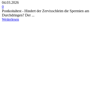
04.03.2026
0
Post­koi­t­al­test - Hindert der Zervixschleim die Spermien am
Durchdringen? Der ...
Weiterlesen