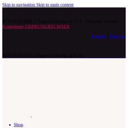
Skip to navigation
Skip to main content
KOSTENLOSE 2-Tages-Lieferung ab 59 € · Diskreter Versand
Kostenloser EISPRUNGRECHNER
Kontakt
|
Über uns
KOSTENLOSE 2-Tages-Lieferung ab € 59,-
Shop