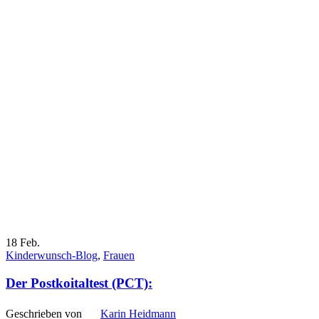
18
Feb.
Kinderwunsch-Blog
,
Frauen
Der Post­koi­t­al­test (PCT):
Geschrieben von
Karin Heidmann