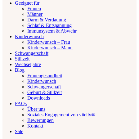
Geeignet für
Frauen
Männer
Darm & Verdauung
Schlaf & Entspannung
Immunsystem & Abwehr
Kinderwunsch
Kinderwunsch – Frau
Kinderwunsch – Mann
Schwangerschaft
Stillzeit
Wechseljahre
Blog
Frauengesundheit
Kinderwunsch
Schwangerschaft
Geburt & Stillzeit
Downloads
FAQs
Über uns
Soziales Engagement von vitelly®
Bewertungen
Kontakt
Sale