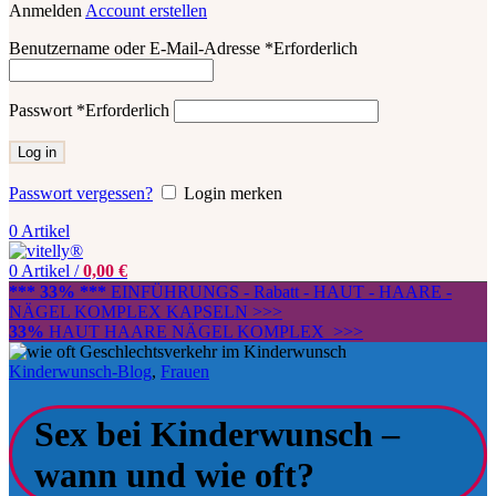
Anmelden
Account erstellen
Benutzername oder E-Mail-Adresse
*
Erforderlich
Passwort
*
Erforderlich
Log in
Passwort vergessen?
Login merken
0
Artikel
0
Artikel
/
0,00
€
*** 33% ***
EINFÜHRUNGS - Rabatt - HAUT - HAARE -
NÄGEL KOMPLEX KAPSELN >>>
33%
HAUT HAARE NÄGEL KOMPLEX >>>
Kinderwunsch-Blog
,
Frauen
Sex bei Kinderwunsch –
wann und wie oft?