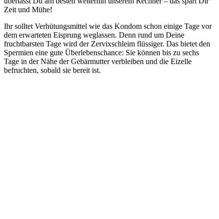
überlässt Du am besten weiterhin unserem Rechner – das spart Dir
Zeit und Mühe!
Ihr solltet Verhütungsmittel wie das Kondom schon einige Tage vor
dem erwarteten Eisprung weglassen. Denn rund um Deine
fruchtbarsten Tage wird der Zervixschleim flüssiger. Das bietet den
Spermien eine gute Überlebenschance: Sie können bis zu sechs
Tage in der Nähe der Gebärmutter verbleiben und die Eizelle
befruchten, sobald sie bereit ist.