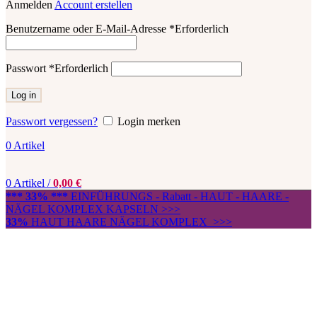
Anmelden
Account erstellen
Benutzername oder E-Mail-Adresse
*
Erforderlich
Passwort
*
Erforderlich
Log in
Passwort vergessen?
Login merken
0
Artikel
0
Artikel
/
0,00
€
*** 33% ***
EINFÜHRUNGS - Rabatt - HAUT - HAARE -
NÄGEL KOMPLEX KAPSELN >>>
33%
HAUT HAARE NÄGEL KOMPLEX >>>