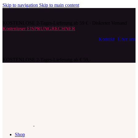
Skip to navigation
Skip to main content
KOSTENLOSE 2-Tages-Lieferung ab 59 € · Diskreter Versand
Kostenloser EISPRUNGRECHNER
Kontakt
|
Über uns
KOSTENLOSE 2-Tages-Lieferung ab € 59,-
Shop