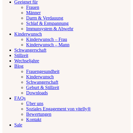
Geeignet für
Frauen
Männer
Darm & Verdauung
Schlaf & Entspannung
Immunsystem & Abwehr
Kinderwunsch
Kinderwunsch – Frau
Kinderwunsch – Mann
Schwangerschaft
Stillzeit
Wechseljahre
Blog
Frauengesundheit
Kinderwunsch
Schwangerschaft
Geburt & Stillzeit
Downloads
FAQs
Über uns
Soziales Engagement von vitelly®
Bewertungen
Kontakt
Sale