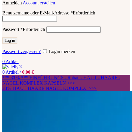
Anmelden
Account erstellen
Benutzername oder E-Mail-Adresse
*
Erforderlich
Passwort
*
Erforderlich
Log in
Passwort vergessen?
Login merken
0
Artikel
0
Artikel
/
0,00
€
*** 33% ***
EINFÜHRUNGS - Rabatt - HAUT - HAARE -
NÄGEL KOMPLEX KAPSELN >>>
33%
HAUT HAARE NÄGEL KOMPLEX >>>