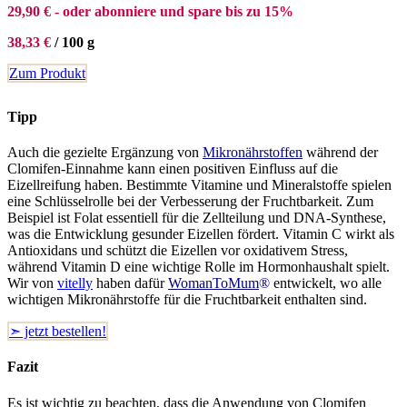
29,90
€
- oder abonniere und spare bis zu 15%
38,33
€
/
100
g
Zum Produkt
Tipp
Auch die gezielte Ergänzung von
Mikronährstoffen
während der
Clomifen-Einnahme kann einen positiven Einfluss auf die
Eizellreifung haben. Bestimmte Vitamine und Mineralstoffe spielen
eine Schlüsselrolle bei der Verbesserung der Fruchtbarkeit. Zum
Beispiel ist Folat essentiell für die Zellteilung und DNA-Synthese,
was die Entwicklung gesunder Eizellen fördert. Vitamin C wirkt als
Antioxidans und schützt die Eizellen vor oxidativem Stress,
während Vitamin D eine wichtige Rolle im Hormonhaushalt spielt.
Wir von
vitelly
haben dafür
WomanToMum
®
entwickelt, wo alle
wichtigen Mikronährstoffe für die Fruchtbarkeit enthalten sind.
➣ jetzt bestellen!
Fazit
Es ist wichtig zu beachten, dass die Anwendung von Clomifen