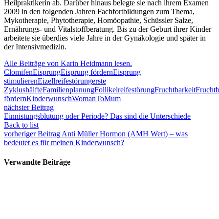
Heilpraktikerin ab. Darüber hinaus belegte sie nach ihrem Examen
2009 in den folgenden Jahren Fachfortbildungen zum Thema,
Mykotherapie, Phytotherapie, Homöopathie, Schüssler Salze,
Ernährungs- und Vitalstoffberatung. Bis zu der Geburt ihrer Kinder
arbeitete sie überdies viele Jahre in der Gynäkologie und später in
der Intensivmedizin.
Alle Beiträge von Karin Heidmann lesen.
Clomifen
Eisprung
Eisprung fördern
Eisprung
stimulieren
Eizellreifestörung
erste
Zyklushälfte
Familienplanung
Follikelreifestörung
Fruchtbarkeit
Fruchtb
fördern
Kinderwunsch
WomanToMum
nächster Beitrag
Einnistungsblutung oder Periode? Das sind die Unterschiede
Back to list
vorheriger Beitrag
Anti Müller Hormon (AMH Wert) – was
bedeutet es für meinen Kinderwunsch?
Verwandte Beiträge