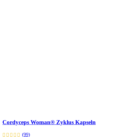
Cordyceps Woman® Zyklus Kapseln
(99)