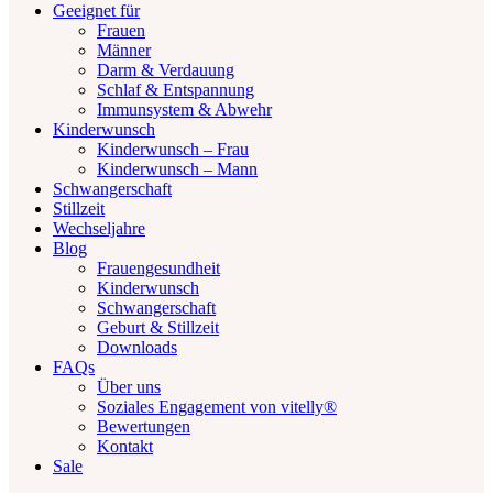
Geeignet für
Frauen
Männer
Darm & Verdauung
Schlaf & Entspannung
Immunsystem & Abwehr
Kinderwunsch
Kinderwunsch – Frau
Kinderwunsch – Mann
Schwangerschaft
Stillzeit
Wechseljahre
Blog
Frauengesundheit
Kinderwunsch
Schwangerschaft
Geburt & Stillzeit
Downloads
FAQs
Über uns
Soziales Engagement von vitelly®
Bewertungen
Kontakt
Sale