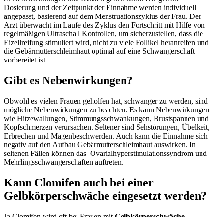
Dosierung und der Zeitpunkt der Einnahme werden individuell
angepasst, basierend auf dem Menstruationszyklus der Frau. Der
Arzt überwacht im Laufe des Zyklus den Fortschritt mit Hilfe von
regelmäßigen Ultraschall Kontrollen, um sicherzustellen, dass die
Eizellreifung stimuliert wird, nicht zu viele Follikel heranreifen und
die Gebärmutterschleimhaut optimal auf eine Schwangerschaft
vorbereitet ist.
Gibt es Nebenwirkungen?
Obwohl es vielen Frauen geholfen hat, schwanger zu werden, sind
mögliche Nebenwirkungen zu beachten. Es kann Nebenwirkungen
wie Hitzewallungen, Stimmungsschwankungen, Brustspannen und
Kopfschmerzen verursachen. Seltener sind Sehstörungen, Übelkeit,
Erbrechen und Magenbeschwerden. Auch kann die Einnahme sich
negativ auf den Aufbau Gebärmutterschleimhaut auswirken. In
seltenen Fällen können das Ovarialhyperstimulationssyndrom und
Mehrlingsschwangerschaften auftreten.
Kann Clomifen auch bei einer
Gelbkörperschwäche eingesetzt werden?
Ja Clomifen wird oft bei Frauen mit
Gelbkörperschwäche