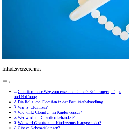
Inhaltsverzeichnis
Clomifen – der Weg zum ersehnten Glück? Erfahrungen, Tipps
und Hoffnung
Die Rolle von Clomifen in der Fertilitätsbehandlung
Was ist Clomifen?
Wie wirkt Clomifen im Kinderwunsch?
Wer wird mit Clomifen behandelt?
Wie wird Clomifen im Kinderwunsch angewendet?
Gibt es Nebenwirkungen?