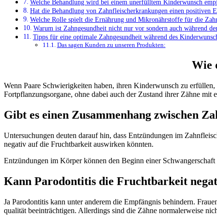
Welche Behandlung wird bei einem unerfülltem Kinderwunsch emp
Hat die Behandlung von Zahnfleischerkrankungen einen positiven Ei
Welche Rolle spielt die Ernährung und Mikronährstoffe für die Zah
Warum ist Zahngesundheit nicht nur vor sondern auch während de
Tipps für eine optimale Zahngesundheit während des Kinderwunsc
Das sagen Kunden zu unseren Produkten:
Wie 
Wenn Paare Schwierigkeiten haben, ihren Kinderwunsch zu erfüllen, 
Fortpflanzungsorgane, ohne dabei auch der Zustand ihrer Zähne mit e
Gibt es einen Zusammenhang zwischen Za
Untersuchungen deuten darauf hin, dass Entzündungen im Zahnfleisc
negativ auf die Fruchtbarkeit auswirken könnten.
Entzündungen im Körper können den Beginn einer Schwangerschaft bee
Kann Parodontitis die Fruchtbarkeit negat
Ja Parodontitis kann unter anderem die Empfängnis behindern. Fraue
qualität beeinträchtigen. Allerdings sind die Zähne normalerweise nic