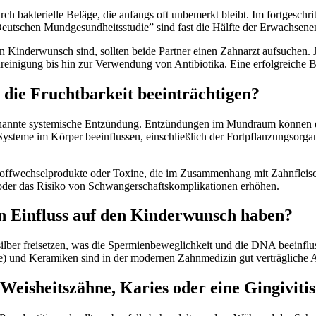
rch bakterielle Beläge, die anfangs oft unbemerkt bleibt. Im fortgeschr
utschen Mundgesundheitsstudie” sind fast die Hälfte der Erwachsenen 
ten Kinderwunsch sind, sollten beide Partner einen Zahnarzt aufsuchen
inigung bis hin zur Verwendung von Antibiotika. Eine erfolgreiche 
ie Fruchtbarkeit beeinträchtigen?
genannte systemische Entzündung. Entzündungen im Mundraum können d
ysteme im Körper beeinflussen, einschließlich der Fortpflanzungsorgan
 Stoffwechselprodukte oder Toxine, die im Zusammenhang mit Zahnflei
der das Risiko von Schwangerschaftskomplikationen erhöhen.
 Einfluss auf den Kinderwunsch haben?
r freisetzen, was die Spermienbeweglichkeit und die DNA beeinfluss
e) und Keramiken sind in der modernen Zahnmedizin gut verträgliche 
eisheitszähne, Karies oder eine Gingiviti