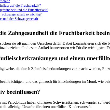
fohlen?
nfluss auf die Fruchtbarkeit?
ngesundheit und die Fruchtbarkeit?
r Schwangerschaft so wichtig?
hs und der Schwangerschaft
die Zahngesundheit die Fruchtbarkeit beeinf
suchen sie oft nach den Ursachen dafür. Dabei konzentrieren sich di
inzubeziehen. In diesem Artikel beantworten wir Dir die wichtigsten F
hnfleischerkrankungen und einem unerfül
hgewebe, die durch Zahnfleischerkrankungen verursacht werden, Entz
inträchtigen, und das gilt auch für Entzündungen im Mund, wie beisp
iv beeinflussen?
n mit Parodontitis haben oft länger Schwierigkeiten, schwanger zu we
ht die alleinige Ursache für einen unerfüllten Kinderwunsch.