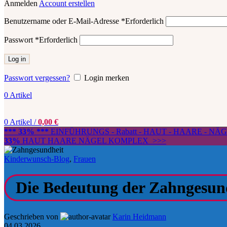
Anmelden
Account erstellen
Benutzername oder E-Mail-Adresse
*
Erforderlich
Passwort
*
Erforderlich
Log in
Passwort vergessen?
Login merken
0
Artikel
0
Artikel
/
0,00
€
*** 33% ***
EINFÜHRUNGS - Rabatt - HAUT - HAARE - N
33%
HAUT HAARE NÄGEL KOMPLEX >>>
Kinderwunsch-Blog
,
Frauen
Die Bedeutung der Zahngesun
Geschrieben von
Karin Heidmann
04.03.2026