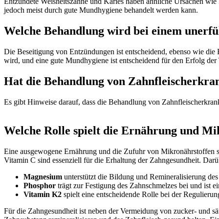
Entzündete Weisheitszähne und Karies haben ähnliche Ursachen wie Pa
jedoch meist durch gute Mundhygiene behandelt werden kann.
Welche Behandlung wird bei einem unerf
Die Beseitigung von Entzündungen ist entscheidend, ebenso wie die B
wird, und eine gute Mundhygiene ist entscheidend für den Erfolg der
Hat die Behandlung von Zahnfleischerkrank
Es gibt Hinweise darauf, dass die Behandlung von Zahnfleischerkran
Welche Rolle spielt die Ernährung und Mi
Eine ausgewogene Ernährung und die Zufuhr von Mikronährstoffen spi
Vitamin C sind essenziell für die Erhaltung der Zahngesundheit. Da
Magnesium
unterstützt die Bildung und Remineralisierung de
Phosphor
trägt zur Festigung des Zahnschmelzes bei und ist ei
Vitamin K2
spielt eine entscheidende Rolle bei der Regulieru
Für die Zahngesundheit ist neben der Vermeidung von zucker- und säu