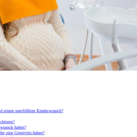
nd einem unerfülltem Kinderwunsch?
chtigen?
rwunsch haben?
er eine Gingivitis haben?