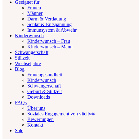
Geeignet für
Frauen
Männer
Darm & Verdauung
Schlaf & Entspannung
Immunsystem & Abwehr
Kinderwunsch
Kinderwunsch – Frau
Kinderwunsch – Mann
Schwangerschaft
Stillzeit
Wechseljahre
Blog
Frauengesundheit
Kinderwunsch
Schwangerschaft
Geburt & Stillzeit
Downloads
FAQs
Über uns
Soziales Engagement von vitelly®
Bewertungen
Kontakt
Sale