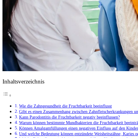
Inhaltsverzeichnis
Wie die Zahngesundheit die Fruchtbarkeit beeinflusst
Gibt es einen Zusammenhang zwischen Zahnfleischerkrankungen u
Kann Parodontitis die Fruchtbarkeit negativ beeinflussen?
Warum können bestimmte Mundbakterien die Fruchtbarkeit beeinträ
Können Amalgamfüllungen einen negativen Einfluss auf den Kinde
Und welche Bedeutung können entzündete Weisheitszähne, Karies od