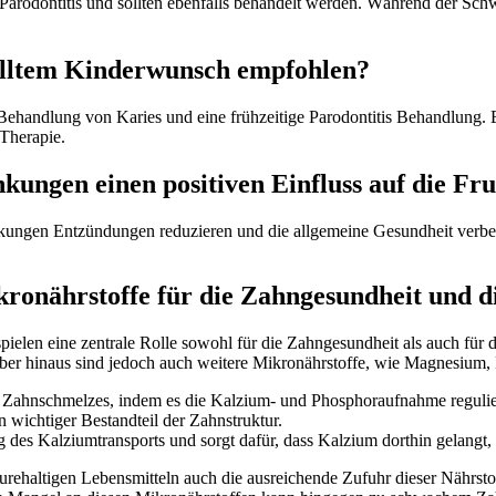
rodontitis und sollten ebenfalls behandelt werden. Während der Schwa
ülltem Kinderwunsch empfohlen?
ehandlung von Karies und eine frühzeitige Parodontitis Behandlung. E
 Therapie.
ungen einen positiven Einfluss auf die Fr
kungen Entzündungen reduzieren und die allgemeine Gesundheit verbes
kronährstoffe für die Zahngesundheit und d
elen eine zentrale Rolle sowohl für die Zahngesundheit als auch für 
rüber hinaus sind jedoch auch weitere Mikronährstoffe, wie Magnesiu
s Zahnschmelzes, indem es die Kalzium- und Phosphoraufnahme regulie
n wichtiger Bestandteil der Zahnstruktur.
ng des Kalziumtransports und sorgt dafür, dass Kalzium dorthin gelangt
rehaltigen Lebensmitteln auch die ausreichende Zufuhr dieser Nährstoff