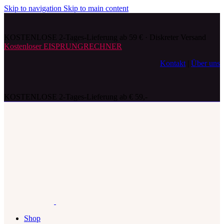
Skip to navigation
Skip to main content
KOSTENLOSE 2-Tages-Lieferung ab 59 € · Diskreter Versand
Kostenloser EISPRUNGRECHNER
Kontakt
|
Über uns
KOSTENLOSE 2-Tages-Lieferung ab € 59,-
Shop