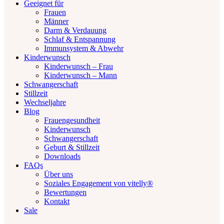
Geeignet für
Frauen
Männer
Darm & Verdauung
Schlaf & Entspannung
Immunsystem & Abwehr
Kinderwunsch
Kinderwunsch – Frau
Kinderwunsch – Mann
Schwangerschaft
Stillzeit
Wechseljahre
Blog
Frauengesundheit
Kinderwunsch
Schwangerschaft
Geburt & Stillzeit
Downloads
FAQs
Über uns
Soziales Engagement von vitelly®
Bewertungen
Kontakt
Sale