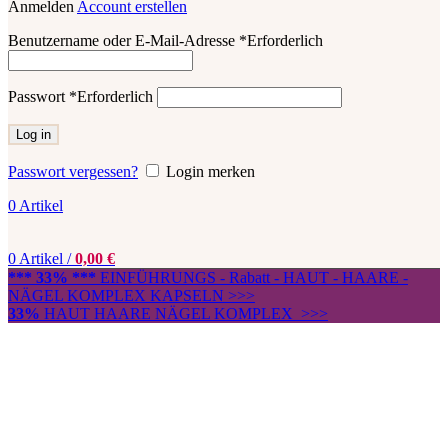
Anmelden
Account erstellen
Benutzername oder E-Mail-Adresse
*
Erforderlich
Passwort
*
Erforderlich
Log in
Passwort vergessen?
Login merken
0
Artikel
0
Artikel
/
0,00
€
*** 33% ***
EINFÜHRUNGS - Rabatt - HAUT - HAARE -
NÄGEL KOMPLEX KAPSELN >>>
33%
HAUT HAARE NÄGEL KOMPLEX >>>