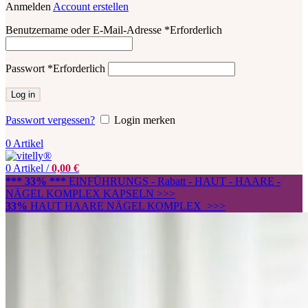
Anmelden
Account erstellen
Benutzername oder E-Mail-Adresse
*
Erforderlich
Passwort
*
Erforderlich
Log in
Passwort vergessen?
Login merken
0
Artikel
0
Artikel
/
0,00
€
*** 33% ***
EINFÜHRUNGS - Rabatt - HAUT - HAARE -
NÄGEL KOMPLEX KAPSELN >>>
33%
HAUT HAARE NÄGEL KOMPLEX >>>