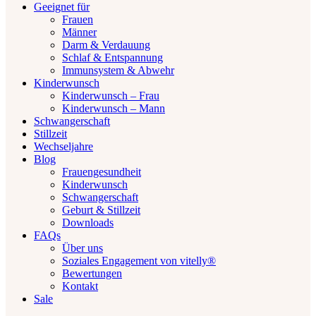
Geeignet für
Frauen
Männer
Darm & Verdauung
Schlaf & Entspannung
Immunsystem & Abwehr
Kinderwunsch
Kinderwunsch – Frau
Kinderwunsch – Mann
Schwangerschaft
Stillzeit
Wechseljahre
Blog
Frauengesundheit
Kinderwunsch
Schwangerschaft
Geburt & Stillzeit
Downloads
FAQs
Über uns
Soziales Engagement von vitelly®
Bewertungen
Kontakt
Sale