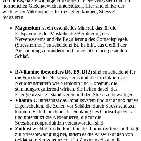
von Stress, da sie wichtige Funktionen im Nervensystem und im
hormonellen Gleichgewicht unterstützen. Hier sind einige der
wichtigsten Mikronährstoffe, die helfen können, Stress zu
reduzieren:
Magnesium
ist ein essentielles Mineral, das für die
Entspannung der Muskeln, die Beruhigung des
Nervensystems und die Regulierung des Cortisolspiegels
(Stresshormon) entscheidend ist. Es hilft, das Gefühl der
Anspannung zu mindern und unterstützt einen gesunden
Schlaf.
B-Vitamine (besonders B6, B9, B12)
sind entscheidend für
die Funktion des Nervensystems und die Produktion von
Neurotransmittern wie Serotonin und Dopamin, die
stimmungsregulierend wirken. Sie helfen dabei, das
Energieniveau zu stabilisieren und den Stress zu bewältigen.
Vitamin C
unterstützt das Immunsystem und hat antioxidative
Eigenschaften, die Zellen vor Schäden durch Stress schützen
können. Es hilft auch bei der Senkung des Cortisolspiegels
und unterstützt die Nebennieren, die für die
Stresshormonproduktion verantwortlich sind.
Zink
ist wichtig für die Funktion des Immunsystems und trägt
zur Stressbewältigung bei, indem es die Auswirkungen von
oxidativem Stress reduziert. Ein Zinkmangel kann die