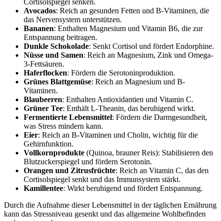
Cortisolspiegel senken.
Avocados
: Reich an gesunden Fetten und B-Vitaminen, die
das Nervensystem unterstützen.
Bananen
: Enthalten Magnesium und Vitamin B6, die zur
Entspannung beitragen.
Dunkle Schokolade
: Senkt Cortisol und fördert Endorphine.
Nüsse und Samen
: Reich an Magnesium, Zink und Omega-
3-Fettsäuren.
Haferflocken
: Fördern die Serotoninproduktion.
Grünes Blattgemüse
: Reich an Magnesium und B-
Vitaminen.
Blaubeeren
: Enthalten Antioxidantien und Vitamin C.
Grüner Tee
: Enthält L-Theanin, das beruhigend wirkt.
Fermentierte Lebensmittel
: Fördern die Darmgesundheit,
was Stress mindern kann.
Eier
: Reich an B-Vitaminen und Cholin, wichtig für die
Gehirnfunktion.
Vollkornprodukte
(Quinoa, brauner Reis): Stabilisieren den
Blutzuckerspiegel und fördern Serotonin.
Orangen und Zitrusfrüchte
: Reich an Vitamin C, das den
Cortisolspiegel senkt und das Immunsystem stärkt.
Kamillentee
: Wirkt beruhigend und fördert Entspannung.
Durch die Aufnahme dieser Lebensmittel in der täglichen Ernährung
kann das Stressniveau gesenkt und das allgemeine Wohlbefinden