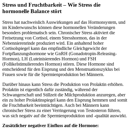
Stress und Fruchtbarkeit –
Wie Stress die
hormonelle Balance stört
Stress hat nachweislich Auswirkungen auf das Hormonsystem, und
im Kinderwunschs können diese hormonellen Veränderungen
besonders problematisch sein. Chronischer Stress aktiviert die
Freisetzung von Cortisol, einem Stresshormon, das in der
Nebennierenrinde produziert wird. Ein anhaltend hoher
Cortisolspiegel kann das empfindliche Gleichgewicht der
Fortpflanzungshormone wie GnRH (Gonadotropin-Releasing-
Hormon), LH (Luteinisierendes Hormon) und FSH
(Follikelstimulierendes Hormon) stören. Diese Hormone sind
entscheidend für den Eisprung und den Menstruationszyklus bei
Frauen sowie für die Spermienproduktion bei Männern.
Darüber hinaus kann Stress die Produktion von Prolaktin erhöhen.
Prolaktin ist eigentlich dafür zuständig, während der
Schwangerschaft und Stillzeit die Milchproduktion anzuregen, aber
ein zu hoher Prolaktinspiegel kann den Eisprung hemmen und somit
die Fruchtbarkeit beeinträchtigen. Auch bei Männern kann
chronischer Stress zu einer Verringerung von Testosteron führen,
was sich negativ auf die Spermienproduktion und -qualität auswirkt.
Zusätzlicher negativer Einfluss auf die Hormone: