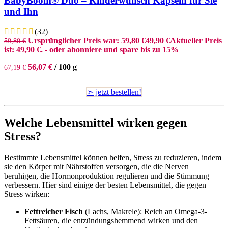
BabyBoom® Duo – Kinderwunsch Kapseln für Sie
und Ihn
(32)
Ursprünglicher Preis war: 59,80 €
49,90
€
Aktueller Preis
59,80
€
ist: 49,90 €.
- oder abonniere und spare bis zu 15%
56,07
€
/
100
g
67,19
€
➣ jetzt bestellen!
Welche Lebensmittel wirken gegen
Stress?
Bestimmte Lebensmittel können helfen, Stress zu reduzieren, indem
sie den Körper mit Nährstoffen versorgen, die die Nerven
beruhigen, die Hormonproduktion regulieren und die Stimmung
verbessern. Hier sind einige der besten Lebensmittel, die gegen
Stress wirken:
Fettreicher Fisch
(Lachs, Makrele): Reich an Omega-3-
Fettsäuren, die entzündungshemmend wirken und den