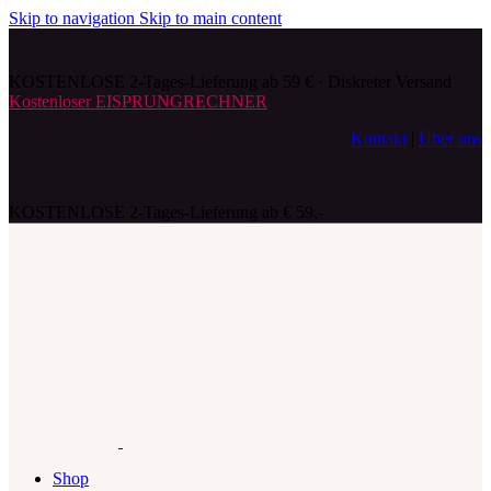
Skip to navigation
Skip to main content
KOSTENLOSE 2-Tages-Lieferung ab 59 € · Diskreter Versand
Kostenloser EISPRUNGRECHNER
Kontakt
|
Über uns
KOSTENLOSE 2-Tages-Lieferung ab € 59,-
Shop