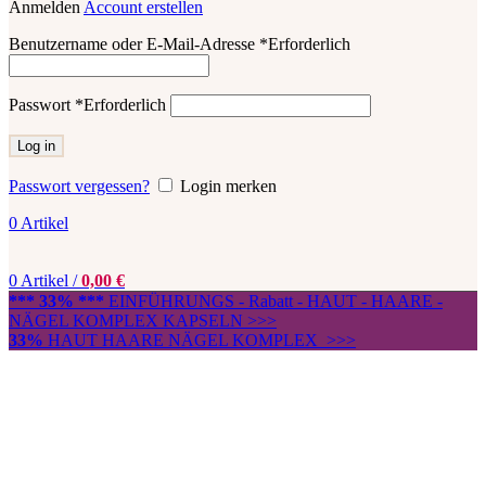
Anmelden
Account erstellen
Benutzername oder E-Mail-Adresse
*
Erforderlich
Passwort
*
Erforderlich
Log in
Passwort vergessen?
Login merken
0
Artikel
0
Artikel
/
0,00
€
*** 33% ***
EINFÜHRUNGS - Rabatt - HAUT - HAARE -
NÄGEL KOMPLEX KAPSELN >>>
33%
HAUT HAARE NÄGEL KOMPLEX >>>