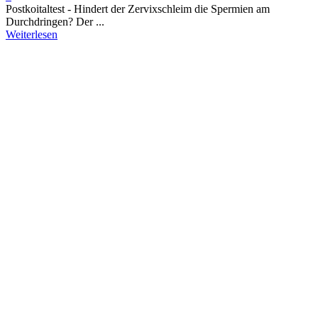
Post­koi­t­al­test - Hindert der Zervixschleim die Spermien am
Durchdringen? Der ...
Weiterlesen