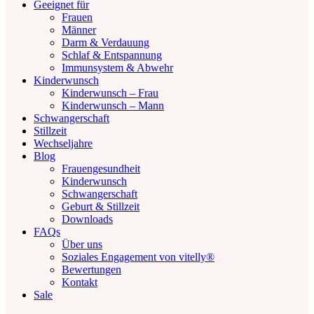
Geeignet für
Frauen
Männer
Darm & Verdauung
Schlaf & Entspannung
Immunsystem & Abwehr
Kinderwunsch
Kinderwunsch – Frau
Kinderwunsch – Mann
Schwangerschaft
Stillzeit
Wechseljahre
Blog
Frauengesundheit
Kinderwunsch
Schwangerschaft
Geburt & Stillzeit
Downloads
FAQs
Über uns
Soziales Engagement von vitelly®
Bewertungen
Kontakt
Sale