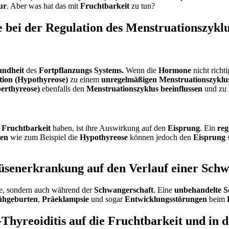
ur
. Aber was hat das mit
Fruchtbarkeit
zu tun?
 bei der Regulation des Menstruationszykl
undheit
des
Fortpflanzungs Systems.
Wenn die
Hormone
nicht richti
tion (Hypothyreose)
zu einem
unregelmäßigen Menstruationszyklu
erthyreose)
ebenfalls den
Menstruationszyklus beeinflussen
und zu
Fruchtbarkeit
haben, ist ihre Auswirkung auf den
Eisprung
. Ein
reg
gen
wie zum Beispiel die
Hypothyreose
können jedoch den
Eisprung
s
rüsenerkrankung auf den Verlauf einer Schw
e, sondern auch während der
Schwangerschaft
. Eine
unbehandelte S
ühgeburten
,
Präeklampsie
und sogar
Entwicklungsstörungen
beim
hyreoiditis auf die Fruchtbarkeit und in 