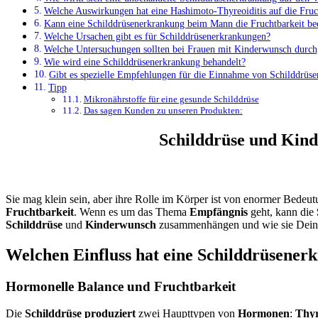
Welche Auswirkungen hat eine Hashimoto-Thyreoiditis auf die Fruc
Kann eine Schilddrüsenerkrankung beim Mann die Fruchtbarkeit bee
Welche Ursachen gibt es für Schilddrüsenerkrankungen?
Welche Untersuchungen sollten bei Frauen mit Kinderwunsch durch
Wie wird eine Schilddrüsenerkrankung behandelt?
Gibt es spezielle Empfehlungen für die Einnahme von Schilddrü
Tipp
Mikronährstoffe für eine gesunde Schilddrüse
Das sagen Kunden zu unseren Produkten:
Schilddrüse und Kind
Sie mag klein sein, aber ihre Rolle im Körper ist von enormer Bedeu
Fruchtbarkeit
. Wenn es um das Thema
Empfängnis
geht, kann die
Schilddrüse
und
Kinderwunsch
zusammenhängen und wie sie Dei
Welchen Einfluss hat eine Schilddrüsener
Hormonelle Balance und Fruchtbarkeit
Die
Schilddrüse
produziert
zwei Haupttypen von
Hormonen
:
Thyr