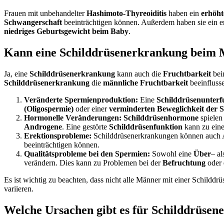
Frauen mit unbehandelter
Hashimoto-Thyreoiditis
haben ein
erhöht
Schwangerschaft
beeinträchtigen können. Außerdem haben sie ein e
niedriges Geburtsgewicht beim Baby
.
Kann eine Schilddrüsenerkrankung beim M
Ja, eine
Schilddrüsenerkrankung
kann auch die
Fruchtbarkeit
be
Schilddrüsenerkrankung
die
männliche Fruchtbarkeit
beeinfluss
Veränderte Spermienproduktion:
Eine
Schilddrüsenunterf
(Oligospermie)
oder einer
verminderten Beweglichkeit der 
Hormonelle Veränderungen:
Schilddrüsenhormone
spielen
Androgene
. Eine gestörte
Schilddrüsenfunktion
kann zu ei
Erektionsprobleme:
Schilddrüsenerkrankungen können auch 
beeinträchtigen können.
Qualitätsprobleme bei den Spermien:
Sowohl eine
Über
– al
verändern. Dies kann zu Problemen bei der
Befruchtung
oder
Es ist wichtig zu beachten, dass nicht alle Männer mit einer Schild
variieren.
Welche Ursachen gibt es für Schilddrüse