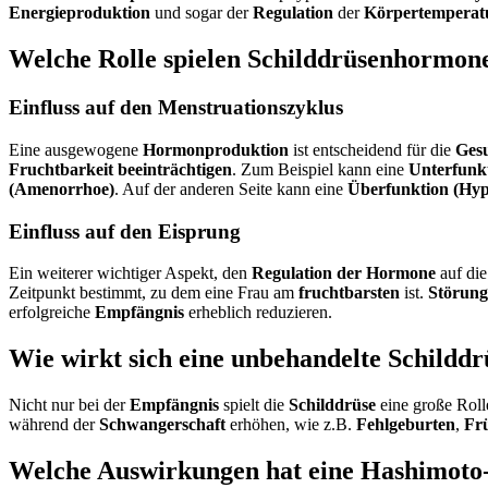
Energieproduktion
und sogar der
Regulation
der
Körpertemperat
Welche Rolle spielen Schilddrüsenhormone
Einfluss auf den Menstruationszyklus
Eine ausgewogene
Hormonproduktion
ist entscheidend für die
Ges
Fruchtbarkeit beeinträchtigen
. Zum Beispiel kann eine
Unterfunk
(Amenorrhoe)
. Auf der anderen Seite kann eine
Überfunktion (Hyp
Einfluss auf den Eisprung
Ein weiterer wichtiger Aspekt, den
Regulation der Hormone
auf die
Zeitpunkt bestimmt, zu dem eine Frau am
fruchtbarsten
ist.
Störun
erfolgreiche
Empfängnis
erheblich reduzieren.
Wie wirkt sich eine unbehandelte Schildd
Nicht nur bei der
Empfängnis
spielt die
Schilddrüse
eine große Roll
während der
Schwangerschaft
erhöhen, wie z.B.
Fehlgeburten
,
Fr
Welche Auswirkungen hat eine Hashimoto-T