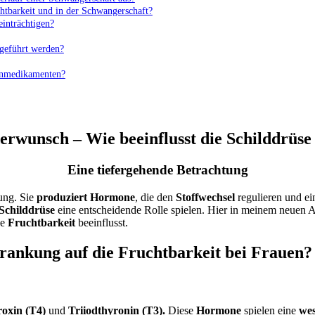
htbarkeit und in der Schwangerschaft?
inträchtigen?
geführt werden?
senmedikamenten?
erwunsch – Wie beeinflusst die Schilddrüse
Eine tiefergehende Betrachtung
tung. Sie
produziert Hormone
, die den
Stoffwechsel
regulieren und ei
Schilddrüse
eine entscheidende Rolle spielen. Hier in meinem neuen A
ne
Fruchtbarkeit
beeinflusst.
krankung auf die Fruchtbarkeit bei Frauen?
oxin (T4)
und
Triiodthyronin (T3).
Diese
Hormone
spielen eine
wes