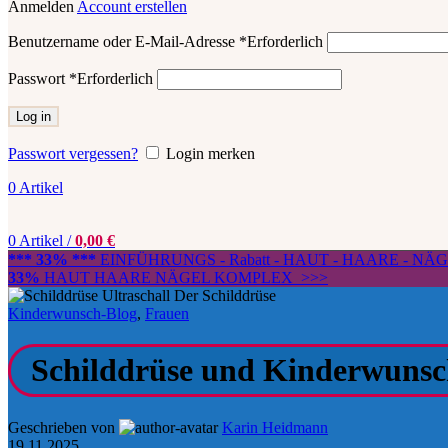
Anmelden
Account erstellen
Benutzername oder E-Mail-Adresse
*
Erforderlich
Passwort
*
Erforderlich
Log in
Passwort vergessen?
Login merken
0
Artikel
0
Artikel
/
0,00
€
*** 33% ***
EINFÜHRUNGS - Rabatt - HAUT - HAARE - N
33%
HAUT HAARE NÄGEL KOMPLEX >>>
Kinderwunsch-Blog
,
Frauen
Schilddrüse und Kinderwunsch 
Geschrieben von
Karin Heidmann
19.11.2025