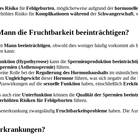
es Risiko
für
Fehlgeburten
, möglicherweise aufgrund der
hormonelle
rhöhtes Risiko für
Komplikationen während
der
Schwangerschaft
, 
ann die Fruchtbarkeit beeinträchtigen?
im
Mann beeinträchtigen
, obwohl dies weniger häufig vorkommt als b
en kann:
unktion (Hypothyreose)
kann die
Spermienproduktion beeinträchti
Spermien (Asthenospermie)
führen.
 eine Rolle bei der
Regulierung des Hormonhaushalts
im männlichen 
nem
Ungleichgewicht
dieser
Hormone
führen, was sich negativ auf die
Auswirkungen auf die
sexuelle Funktion
haben, einschließlich
Erekti
s auch eine
Unterfunktion
können die
Qualität der Spermien beeint
erhöhten Risiken für Fehlgeburten
führen.
drüsenerkrankung zwangsläufig
Fruchtbarkeitsprobleme
haben. Die Aus
nerkrankungen?