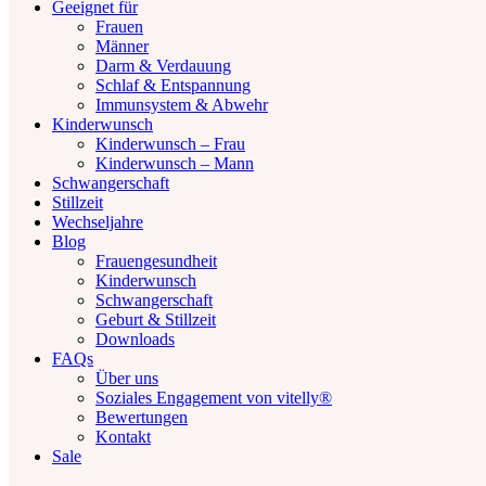
Geeignet für
Frauen
Männer
Darm & Verdauung
Schlaf & Entspannung
Immunsystem & Abwehr
Kinderwunsch
Kinderwunsch – Frau
Kinderwunsch – Mann
Schwangerschaft
Stillzeit
Wechseljahre
Blog
Frauengesundheit
Kinderwunsch
Schwangerschaft
Geburt & Stillzeit
Downloads
FAQs
Über uns
Soziales Engagement von vitelly®
Bewertungen
Kontakt
Sale