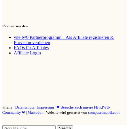
Partner werden
vitelly® Partnerprogramm – Als Affiliate registrieren &
Provision verdienen
FAQs für Affiliates
Affiliate Login
vitelly |
Datenschutz
|
Impressum
|
❤ Besuche auch unsere FB KIWU-
Community ❤
|
Mastodon
| Website wird gewartet von
computermobil.com
Search