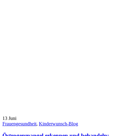
13
Juni
Frauengesundheit
,
Kinderwunsch-Blog
Östrogenmangel erkennen und behandeln: