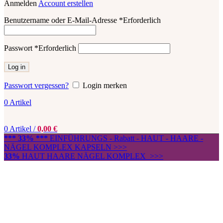
Anmelden
Account erstellen
Benutzername oder E-Mail-Adresse
*
Erforderlich
Passwort
*
Erforderlich
Log in
Passwort vergessen?
Login merken
0
Artikel
0
Artikel
/
0,00
€
*** 33% ***
EINFÜHRUNGS - Rabatt - HAUT - HAARE -
NÄGEL KOMPLEX KAPSELN >>>
33%
HAUT HAARE NÄGEL KOMPLEX >>>