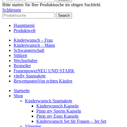
Bitte starten Sie Ihre Produktsuche im obigen Suchfeld.
Schliessen
Search
Hauptmenü
Produktwelt
Kinderwunsch – Frau
Kinderwunsch – Mann
Schwangerschaft
Stillzeit
Wechseljahre
Bestseller
Frauenpower
NEU UND STARK
vitelly Sparpakete
Bewertungen
Von echten Käufen
Startseite
Shop
Kinderwunsch Sparpakete
Kinderwunsch Kapseln
Pimp my Sperm Kapseln
Pimp my Eggs Kapseln
Kinderwunsch Set für Frauen – 3er Set
Vitamine