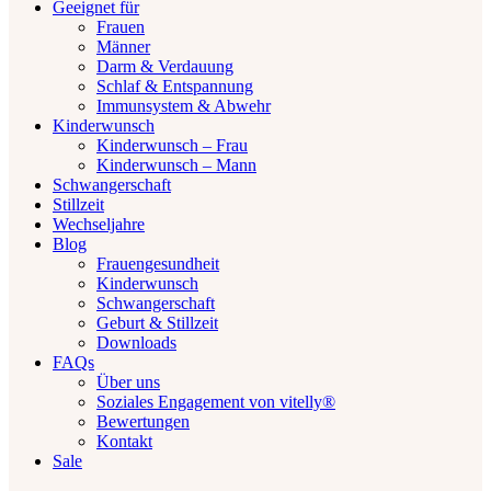
Geeignet für
Frauen
Männer
Darm & Verdauung
Schlaf & Entspannung
Immunsystem & Abwehr
Kinderwunsch
Kinderwunsch – Frau
Kinderwunsch – Mann
Schwangerschaft
Stillzeit
Wechseljahre
Blog
Frauengesundheit
Kinderwunsch
Schwangerschaft
Geburt & Stillzeit
Downloads
FAQs
Über uns
Soziales Engagement von vitelly®
Bewertungen
Kontakt
Sale