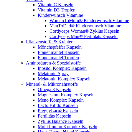
Vitamin C Kapseln
Vitamin D3 Tropfen
Kinderwunsch Vitamine
WomanToMum® Kinderwunsch Vitamine
ManToDad® Kinderwunsch Vitamine
Cordyceps Woman® Zyklus Kapseln
Cordyceps Man® Fertilitäts Kapseln
Pflanzenstoffe & Kräuter
Mönchspfeffer Kapseln
Frauenmantel Kapseln
Frauenmantel Tropfen
Aminosäuren & Spezialstoffe
Inositol Komplex Kapseln
Melatonin Spray
Melatonin Komplex Kapseln
Mineral- & Mikronährstoffe
Omega 3 Kapseln
Magnesium Komplex Kapseln
Meno Komplex Kapseln
Lacto Bifido Kapseln
PregnyLac® Kapseln
Fertilitäts Kapseln
Zyklus Balance Kapseln
Multi Immun Komplex Kapseln
Haut, Haare, Nägel Kapseln