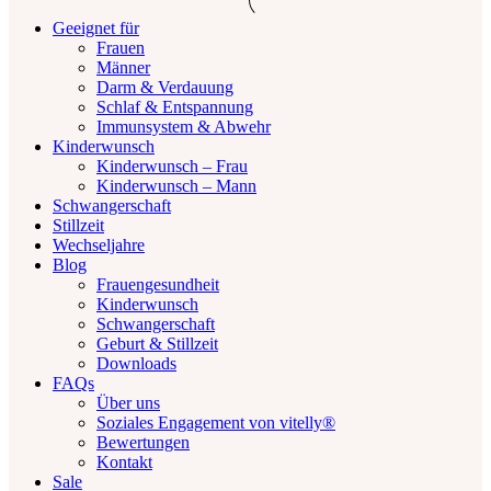
Geeignet für
Frauen
Männer
Darm & Verdauung
Schlaf & Entspannung
Immunsystem & Abwehr
Kinderwunsch
Kinderwunsch – Frau
Kinderwunsch – Mann
Schwangerschaft
Stillzeit
Wechseljahre
Blog
Frauengesundheit
Kinderwunsch
Schwangerschaft
Geburt & Stillzeit
Downloads
FAQs
Über uns
Soziales Engagement von vitelly®
Bewertungen
Kontakt
Sale