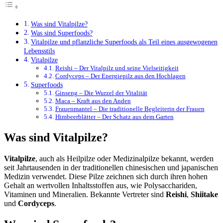
Was sind Vitalpilze?
Was sind Superfoods?
Vitalpilze und pflanzliche Superfoods als Teil eines ausgewogenen
Lebensstils
Vitalpilze
Reishi – Der Vitalpilz und seine Vielseitigkeit
Cordyceps – Der Energiepilz aus den Hochlagen
Superfoods
Ginseng – Die Wurzel der Vitalität
Maca – Kraft aus den Anden
Frauenmantel – Die traditionelle Begleiterin der Frauen
Himbeerblätter – Der Schatz aus dem Garten
Was sind Vitalpilze?
Vitalpilze
, auch als Heilpilze oder Medizinalpilze bekannt, werden
seit Jahrtausenden in der traditionellen chinesischen und japanischen
Medizin verwendet. Diese Pilze zeichnen sich durch ihren hohen
Gehalt an wertvollen Inhaltsstoffen aus, wie Polysacchariden,
Vitaminen und Mineralien. Bekannte Vertreter sind
Reishi
,
Shiitake
und
Cordyceps
.