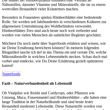
Die Blätter der Himbeerpflanze enthalten eine Vielzahl an
Nährstoffen, darunter Vitamine und Mineralstoffe, die sie zu einem
wertvollen Bestandteil vieler Kräutertees machen.
Besonders in Frauentees spielen Himbeerblätter eine bedeutende
Rolle. Sie werden seit Jahrhunderten in verschiedenen Kulturen zur
allgemeinen Unterstützung des Wohlbefindens verwendet.
Himbeerblätter-Tees sind auch heute noch weit verbreitet und
werden von vielen Menschen als natürlicher Begleiter geschätzt.
Möchtest Du noch mehr über Superfoods erfahren und wissen, wie
sie Deine Ernährung bereichern können? In meinem folgenden
Blogartikel tauche ich tief in das Thema ein und verrate Dir, welche
Mikronährstoffe in welchen Lebensmitteln stecken. Schau doch mal
vorbei und entdecke, wie Du Deine Ernährung gezielt optimieren
kannst!
Superfoods
Fazit – Naturverbundenheit als Lebensstil
Ob Vitalpilze wie Reishi und Cordyceps, oder Pflanzen wie
Ginseng, Maca, Frauenmantel und Himbeerblätter – alle haben eine
lange Tradition in der Naturheilkunde und sind heute fester
Bestandteil moderner Lebensstile. Diese Naturstoffe werden von