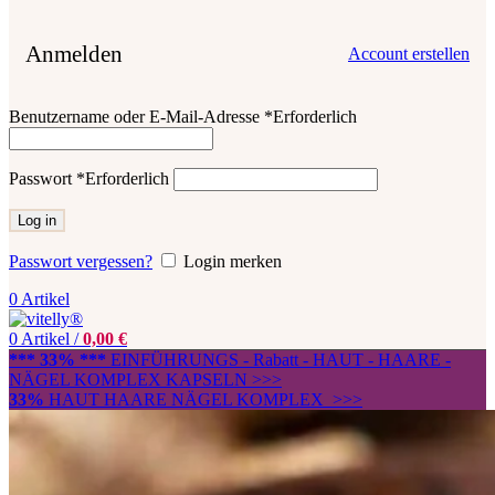
Anmelden
Account erstellen
Benutzername oder E-Mail-Adresse
*
Erforderlich
Passwort
*
Erforderlich
Log in
Passwort vergessen?
Login merken
0
Artikel
0
Artikel
/
0,00
€
*** 33% ***
EINFÜHRUNGS - Rabatt - HAUT - HAARE -
NÄGEL KOMPLEX KAPSELN >>>
33%
HAUT HAARE NÄGEL KOMPLEX >>>