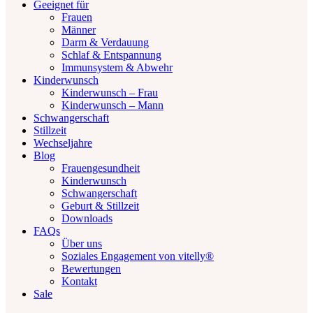
Geeignet für
Frauen
Männer
Darm & Verdauung
Schlaf & Entspannung
Immunsystem & Abwehr
Kinderwunsch
Kinderwunsch – Frau
Kinderwunsch – Mann
Schwangerschaft
Stillzeit
Wechseljahre
Blog
Frauengesundheit
Kinderwunsch
Schwangerschaft
Geburt & Stillzeit
Downloads
FAQs
Über uns
Soziales Engagement von vitelly®
Bewertungen
Kontakt
Sale