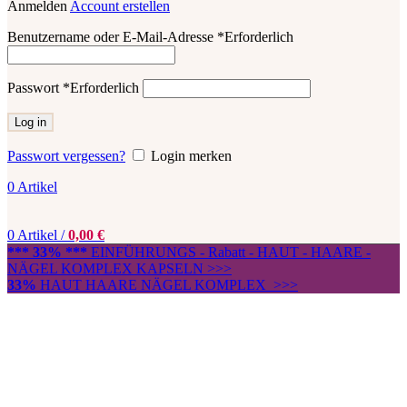
Anmelden
Account erstellen
Benutzername oder E-Mail-Adresse
*
Erforderlich
Passwort
*
Erforderlich
Log in
Passwort vergessen?
Login merken
0
Artikel
0
Artikel
/
0,00
€
*** 33% ***
EINFÜHRUNGS - Rabatt - HAUT - HAARE -
NÄGEL KOMPLEX KAPSELN >>>
33%
HAUT HAARE NÄGEL KOMPLEX >>>