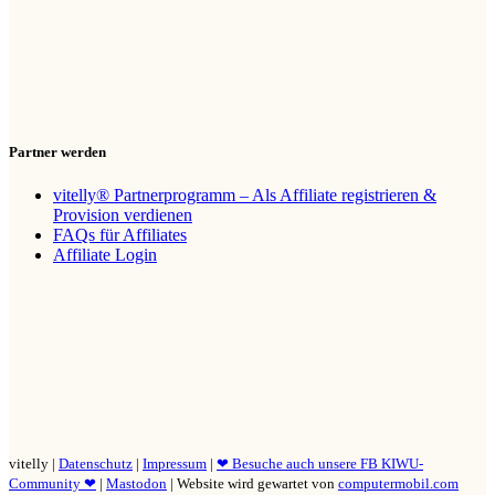
Partner werden
vitelly® Partnerprogramm – Als Affiliate registrieren &
Provision verdienen
FAQs für Affiliates
Affiliate Login
vitelly |
Datenschutz
|
Impressum
|
❤ Besuche auch unsere FB KIWU-
Community ❤
|
Mastodon
| Website wird gewartet von
computermobil.com