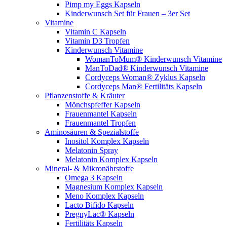
Pimp my Eggs Kapseln
Kinderwunsch Set für Frauen – 3er Set
Vitamine
Vitamin C Kapseln
Vitamin D3 Tropfen
Kinderwunsch Vitamine
WomanToMum® Kinderwunsch Vitamine
ManToDad® Kinderwunsch Vitamine
Cordyceps Woman® Zyklus Kapseln
Cordyceps Man® Fertilitäts Kapseln
Pflanzenstoffe & Kräuter
Mönchspfeffer Kapseln
Frauenmantel Kapseln
Frauenmantel Tropfen
Aminosäuren & Spezialstoffe
Inositol Komplex Kapseln
Melatonin Spray
Melatonin Komplex Kapseln
Mineral- & Mikronährstoffe
Omega 3 Kapseln
Magnesium Komplex Kapseln
Meno Komplex Kapseln
Lacto Bifido Kapseln
PregnyLac® Kapseln
Fertilitäts Kapseln