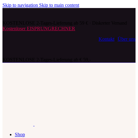
Skip to navigation
Skip to main content
KOSTENLOSE 2-Tages-Lieferung ab 59 € · Diskreter Versand
Kostenloser EISPRUNGRECHNER
Kontakt
|
Über uns
KOSTENLOSE 2-Tages-Lieferung ab € 59,-
Shop