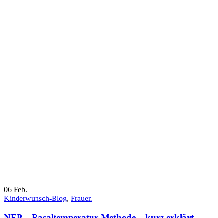
06
Feb.
Kinderwunsch-Blog
,
Frauen
NFP – Basaltemperatur Methode – kurz erklärt