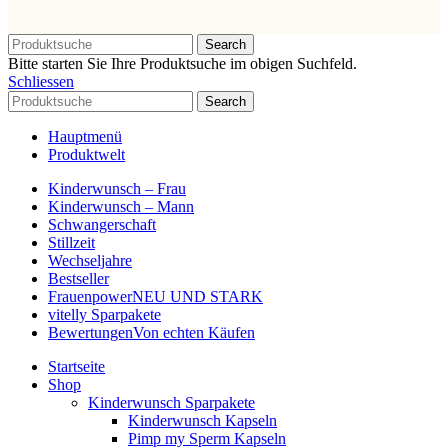
Search
Bitte starten Sie Ihre Produktsuche im obigen Suchfeld.
Schliessen
Search
Hauptmenü
Produktwelt
Kinderwunsch – Frau
Kinderwunsch – Mann
Schwangerschaft
Stillzeit
Wechseljahre
Bestseller
Frauenpower
NEU UND STARK
vitelly Sparpakete
Bewertungen
Von echten Käufen
Startseite
Shop
Kinderwunsch Sparpakete
Kinderwunsch Kapseln
Pimp my Sperm Kapseln