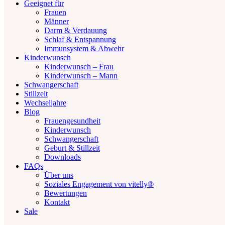
Geeignet für
Frauen
Männer
Darm & Verdauung
Schlaf & Entspannung
Immunsystem & Abwehr
Kinderwunsch
Kinderwunsch – Frau
Kinderwunsch – Mann
Schwangerschaft
Stillzeit
Wechseljahre
Blog
Frauengesundheit
Kinderwunsch
Schwangerschaft
Geburt & Stillzeit
Downloads
FAQs
Über uns
Soziales Engagement von vitelly®
Bewertungen
Kontakt
Sale