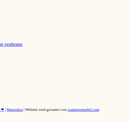
ion verdienen
y ❤
|
Mastodon
| Website wird gewartet von
computermobil.com