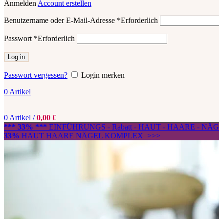
Anmelden
Account erstellen
Benutzername oder E-Mail-Adresse
*
Erforderlich
Passwort
*
Erforderlich
Log in
Passwort vergessen?
Login merken
0
Artikel
0
Artikel
/
0,00
€
*** 33% ***
EINFÜHRUNGS - Rabatt - HAUT - HAARE - N
33%
HAUT HAARE NÄGEL KOMPLEX >>>