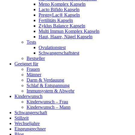
Meno Komplex Kapseln
Lacto Bifido Kapseln
PregnyLac® Kapseln
Fertilitäts Kapseln
Zyklus Balance Kapseln
Multi Immun Komplex Kapseln
Haut, Haare, Nägel Kapseln
Tests
Ovulationstest
Schwangerschaftstest
Bestseller
Geeignet für
Frauen
Männer
Darm & Verdauung
Schlaf & Entspannung
Immunsystem & Abwehr
Kinderwunsch
Kinderwunsch – Frau
Kinderwunsch – Mann
Schwangerschaft
Stillzeit
Wechseljahre
Eisprungrechner
Blog