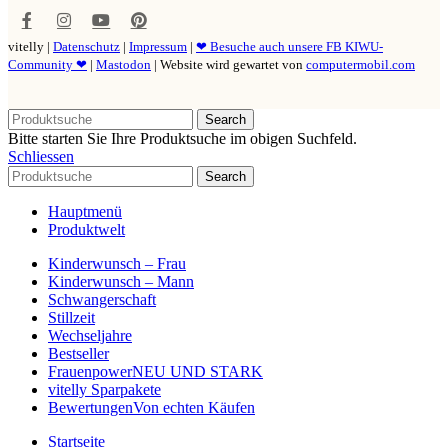
vitelly |
Datenschutz
|
Impressum
|
❤ Besuche auch unsere FB KIWU-
Community ❤
|
Mastodon
| Website wird gewartet von
computermobil.com
Search
Bitte starten Sie Ihre Produktsuche im obigen Suchfeld.
Schliessen
Search
Hauptmenü
Produktwelt
Kinderwunsch – Frau
Kinderwunsch – Mann
Schwangerschaft
Stillzeit
Wechseljahre
Bestseller
Frauenpower
NEU UND STARK
vitelly Sparpakete
Bewertungen
Von echten Käufen
Startseite