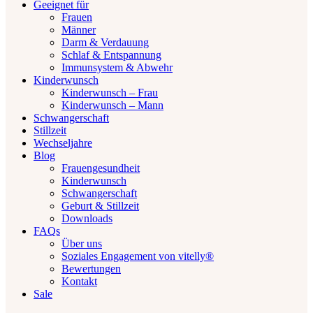
Geeignet für
Frauen
Männer
Darm & Verdauung
Schlaf & Entspannung
Immunsystem & Abwehr
Kinderwunsch
Kinderwunsch – Frau
Kinderwunsch – Mann
Schwangerschaft
Stillzeit
Wechseljahre
Blog
Frauengesundheit
Kinderwunsch
Schwangerschaft
Geburt & Stillzeit
Downloads
FAQs
Über uns
Soziales Engagement von vitelly®
Bewertungen
Kontakt
Sale