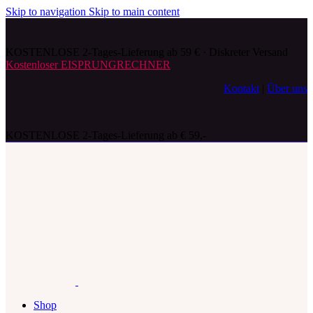
Skip to navigation
Skip to main content
KOSTENLOSE 2-Tages-Lieferung ab 59 € · Diskreter Versand
Kostenloser EISPRUNGRECHNER
Kontakt
|
Über uns
KOSTENLOSE 2-Tages-Lieferung ab € 59,-
Shop