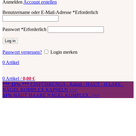
Anmelden
Account erstellen
Benutzername oder E-Mail-Adresse
*
Erforderlich
Passwort
*
Erforderlich
Log in
Passwort vergessen?
Login merken
0
Artikel
0
Artikel
/
0,00
€
*** 33% ***
EINFÜHRUNGS - Rabatt - HAUT - HAARE -
NÄGEL KOMPLEX KAPSELN >>>
33%
HAUT HAARE NÄGEL KOMPLEX >>>