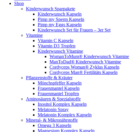
Shop
Kinderwunsch Sparpakete
Kinderwunsch Kapseln
Pimp my Sperm Kapseln
Pimp my Eggs Kapseln
Kinderwunsch Set für Frauen – 3er Set
Vitamine
Vitamin C Kapseln
Vitamin D3 Tropfen
Kinderwunsch Vitamine
WomanToMum® Kinderwunsch Vitamine
ManToDad® Kinderwunsch Vitamine
Cordyceps Woman® Zyklus Kapseln
Cordyceps Man® Fertilitäts Kapseln
Pflanzenstoffe & Kräuter
Mönchspfeffer Kapseln
Frauenmantel Kapseln
Frauenmantel Tropfen
Aminosäuren & Spezialstoffe
Inositol Komplex Kapseln
Melatonin Spray
Melatonin Komplex Kapseln
Mineral- & Mikronährstoffe
Omega 3 Kapseln
Magnesium Komplex Kapseln