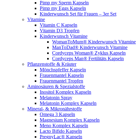
Pimp my Sperm Kapseln
Pimp my Eggs Kapseln
Kinderwunsch Set für Frauen – 3er Set
Vitamine
Vitamin C Kapseln
Vitamin D3 Tropfen
Kinderwunsch Vitamine
WomanToMum® Kinderwunsch Vitamine
ManToDad® Kinderwunsch Vitamine
Cordyceps Woman® Zyklus Kapseln
Cordyceps Man® Fertilitäts Kapseln
Pflanzenstoffe & Kräuter
Mönchspfeffer Kapseln
Frauenmantel Kapseln
Frauenmantel Tropfen
Aminosäuren & Spezialstoffe
Inositol Komplex Kapseln
Melatonin Spray
Melatonin Komplex Kapseln
Mineral- & Mikronährstoffe
Omega 3 Kapseln
Magnesium Komplex Kapseln
Meno Komplex Kapseln
Lacto Bifido Kapseln
PregnyLac® Kapseln