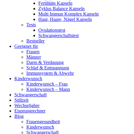
Fertilitäts Kapseln
Zyklus Balance Kapseln
Multi Immun Komplex Kapseln
Haut, Haare, Nägel Kapseln
Tests
Ovulationstest
Schwangerschaftstest
Bestseller
Geeignet für
Frauen
Männer
Darm & Verdauung
Schlaf & Entspannung
Immunsystem & Abwehr
Kinderwunsch
Kinderwunsch – Frau
Kinderwunsch – Mann
Schwangerschaft
Stillzeit
Wechseljahre
Eisprungrechner
Blog
Frauengesundheit
Kinderwunsch
Schwangerschaft