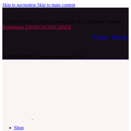
Skip to navigation
Skip to main content
KOSTENLOSE 2-Tages-Lieferung ab 59 € · Diskreter Versand
Kostenloser EISPRUNGRECHNER
Kontakt
|
Über uns
KOSTENLOSE 2-Tages-Lieferung ab € 59,-
Shop