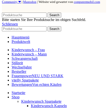
Community ❤
|
Mastodon
| Website wird gewartet von
computermobil.com
Search
Bitte starten Sie Ihre Produktsuche im obigen Suchfeld.
Schliessen
Search
Hauptmenü
Produktwelt
Kinderwunsch – Frau
Kinderwunsch – Mann
Schwangerschaft
Stillzeit
Wechseljahre
Bestseller
Frauenpower
NEU UND STARK
vitelly Sparpakete
Bewertungen
Von echten Käufen
Startseite
Shop
Kinderwunsch Sparpakete
Kinderwunsch Kapseln