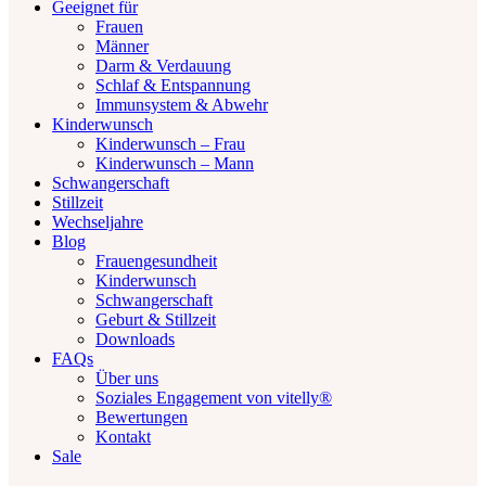
Geeignet für
Frauen
Männer
Darm & Verdauung
Schlaf & Entspannung
Immunsystem & Abwehr
Kinderwunsch
Kinderwunsch – Frau
Kinderwunsch – Mann
Schwangerschaft
Stillzeit
Wechseljahre
Blog
Frauengesundheit
Kinderwunsch
Schwangerschaft
Geburt & Stillzeit
Downloads
FAQs
Über uns
Soziales Engagement von vitelly®
Bewertungen
Kontakt
Sale