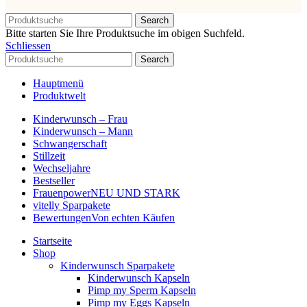
Search
Bitte starten Sie Ihre Produktsuche im obigen Suchfeld.
Schliessen
Search
Hauptmenü
Produktwelt
Kinderwunsch – Frau
Kinderwunsch – Mann
Schwangerschaft
Stillzeit
Wechseljahre
Bestseller
Frauenpower
NEU UND STARK
vitelly Sparpakete
Bewertungen
Von echten Käufen
Startseite
Shop
Kinderwunsch Sparpakete
Kinderwunsch Kapseln
Pimp my Sperm Kapseln
Pimp my Eggs Kapseln