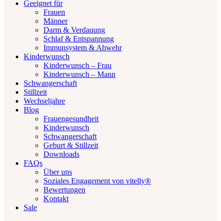
Geeignet für
Frauen
Männer
Darm & Verdauung
Schlaf & Entspannung
Immunsystem & Abwehr
Kinderwunsch
Kinderwunsch – Frau
Kinderwunsch – Mann
Schwangerschaft
Stillzeit
Wechseljahre
Blog
Frauengesundheit
Kinderwunsch
Schwangerschaft
Geburt & Stillzeit
Downloads
FAQs
Über uns
Soziales Engagement von vitelly®
Bewertungen
Kontakt
Sale