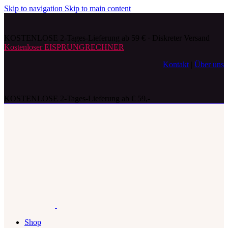
Skip to navigation
Skip to main content
KOSTENLOSE 2-Tages-Lieferung ab 59 € · Diskreter Versand
Kostenloser EISPRUNGRECHNER
Kontakt
|
Über uns
KOSTENLOSE 2-Tages-Lieferung ab € 59,-
Shop