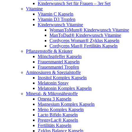
Kinderwunsch Set für Frauen – 3er Set
Vitamine
Vitamin C Kapseln
Vitamin D3 Tropfen
Kinderwunsch Vitamine
WomanToMum® Kinderwunsch Vitamine
ManToDad® Kinderwunsch Vitamine
Cordyceps Woman® Zyklus Kapseln
Cordyceps Man® Fertilitäts Kapseln
Pflanzenstoffe & Kräuter
Mönchspfeffer Kapseln
Frauenmantel Kapseln
Frauenmantel Tropfen
Aminosäuren & Spezialstoffe
Inositol Komplex Kapseln
Melatonin Spray
Melatonin Komplex Kapseln
Mineral- & Mikronährstoffe
Omega 3 Kapseln
Magnesium Komplex Kapseln
Meno Komplex Kapseln
Lacto Bifido Kapseln
PregnyLac® Kapseln
Fertilitäts Kapseln
Zyklus Balance Kapseln