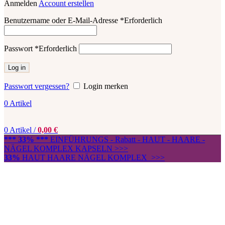
Anmelden
Account erstellen
Benutzername oder E-Mail-Adresse
*
Erforderlich
Passwort
*
Erforderlich
Log in
Passwort vergessen?
Login merken
0
Artikel
0
Artikel
/
0,00
€
*** 33% ***
EINFÜHRUNGS - Rabatt - HAUT - HAARE -
NÄGEL KOMPLEX KAPSELN >>>
33%
HAUT HAARE NÄGEL KOMPLEX >>>