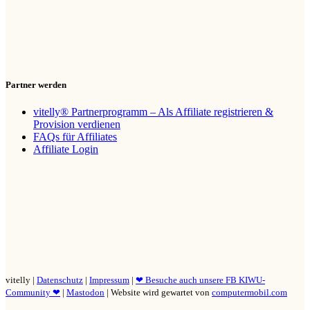
Partner werden
vitelly® Partnerprogramm – Als Affiliate registrieren &
Provision verdienen
FAQs für Affiliates
Affiliate Login
vitelly |
Datenschutz
|
Impressum
|
❤ Besuche auch unsere FB KIWU-
Community ❤
|
Mastodon
| Website wird gewartet von
computermobil.com