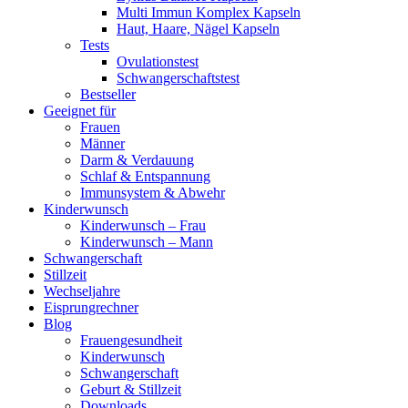
Multi Immun Komplex Kapseln
Haut, Haare, Nägel Kapseln
Tests
Ovulationstest
Schwangerschaftstest
Bestseller
Geeignet für
Frauen
Männer
Darm & Verdauung
Schlaf & Entspannung
Immunsystem & Abwehr
Kinderwunsch
Kinderwunsch – Frau
Kinderwunsch – Mann
Schwangerschaft
Stillzeit
Wechseljahre
Eisprungrechner
Blog
Frauengesundheit
Kinderwunsch
Schwangerschaft
Geburt & Stillzeit
Downloads