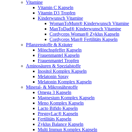
Vitamine
Vitamin C Kapseln
Vitamin D3 Tropfen
Kinderwunsch Vitamine
WomanToMum® Kinderwunsch Vitamine
ManToDad® Kinderwunsch Vitamine
Cordyceps Woman® Zyklus Kapseln
Cordyceps Man® Fertilitäts Kapseln
Pflanzenstoffe & Kräuter
Mönchspfeffer Kapseln
Frauenmantel Kapseln
Frauenmantel Tropfen
Aminosäuren & Spezialstoffe
Inositol Komplex Kapseln
Melatonin Spray
Melatonin Komplex Kapseln
Mineral- & Mikronährstoffe
Omega 3 Kapseln
Magnesium Komplex Kapseln
Meno Komplex Kapseln
Lacto Bifido Kapseln
PregnyLac® Kapseln
Fertilitäts Kapseln
Zyklus Balance Kapseln
Multi Immun Komplex Kapseln