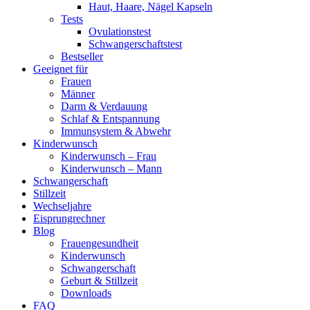
Haut, Haare, Nägel Kapseln
Tests
Ovulationstest
Schwangerschaftstest
Bestseller
Geeignet für
Frauen
Männer
Darm & Verdauung
Schlaf & Entspannung
Immunsystem & Abwehr
Kinderwunsch
Kinderwunsch – Frau
Kinderwunsch – Mann
Schwangerschaft
Stillzeit
Wechseljahre
Eisprungrechner
Blog
Frauengesundheit
Kinderwunsch
Schwangerschaft
Geburt & Stillzeit
Downloads
FAQ