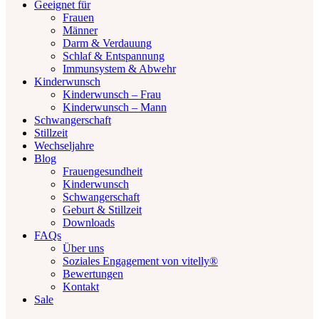
Geeignet für
Frauen
Männer
Darm & Verdauung
Schlaf & Entspannung
Immunsystem & Abwehr
Kinderwunsch
Kinderwunsch – Frau
Kinderwunsch – Mann
Schwangerschaft
Stillzeit
Wechseljahre
Blog
Frauengesundheit
Kinderwunsch
Schwangerschaft
Geburt & Stillzeit
Downloads
FAQs
Über uns
Soziales Engagement von vitelly®
Bewertungen
Kontakt
Sale