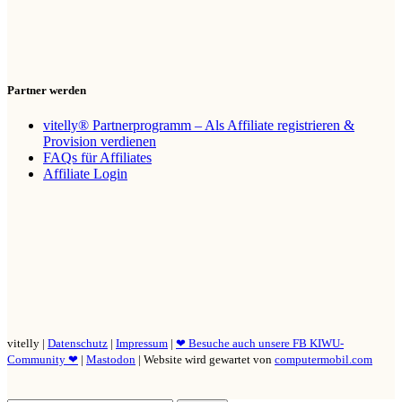
Partner werden
vitelly® Partnerprogramm – Als Affiliate registrieren &
Provision verdienen
FAQs für Affiliates
Affiliate Login
vitelly |
Datenschutz
|
Impressum
|
❤ Besuche auch unsere FB KIWU-
Community ❤
|
Mastodon
| Website wird gewartet von
computermobil.com