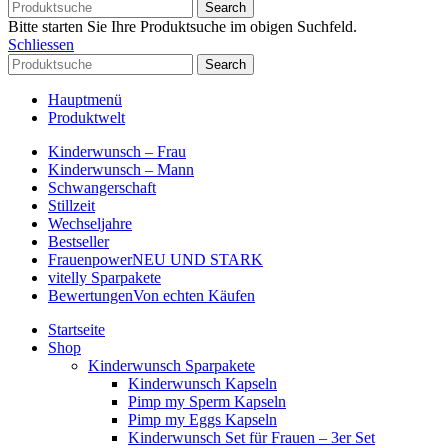
Search
Bitte starten Sie Ihre Produktsuche im obigen Suchfeld.
Schliessen
Search
Hauptmenü
Produktwelt
Kinderwunsch – Frau
Kinderwunsch – Mann
Schwangerschaft
Stillzeit
Wechseljahre
Bestseller
Frauenpower
NEU UND STARK
vitelly Sparpakete
Bewertungen
Von echten Käufen
Startseite
Shop
Kinderwunsch Sparpakete
Kinderwunsch Kapseln
Pimp my Sperm Kapseln
Pimp my Eggs Kapseln
Kinderwunsch Set für Frauen – 3er Set