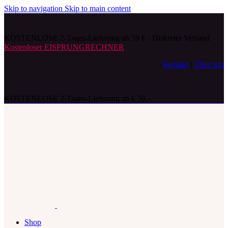
Skip to navigation
Skip to main content
KOSTENLOSE 2-Tages-Lieferung ab 59 € · Diskreter Versand
Kostenloser EISPRUNGRECHNER
Kontakt
|
Über uns
KOSTENLOSE 2-Tages-Lieferung ab € 59,-
Shop