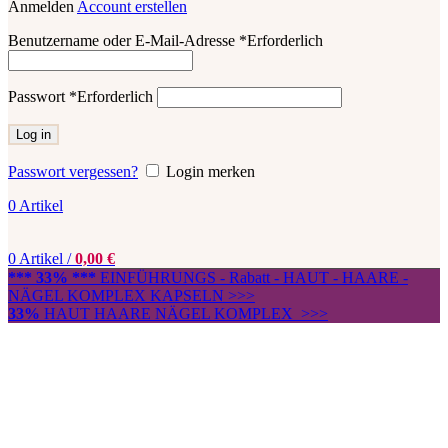
Anmelden
Account erstellen
Benutzername oder E-Mail-Adresse
*
Erforderlich
Passwort
*
Erforderlich
Log in
Passwort vergessen?
Login merken
0
Artikel
0
Artikel
/
0,00
€
*** 33% ***
EINFÜHRUNGS - Rabatt - HAUT - HAARE -
NÄGEL KOMPLEX KAPSELN >>>
33%
HAUT HAARE NÄGEL KOMPLEX >>>