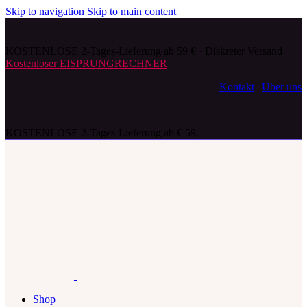
Skip to navigation
Skip to main content
KOSTENLOSE 2-Tages-Lieferung ab 59 € · Diskreter Versand
Kostenloser EISPRUNGRECHNER
Kontakt
|
Über uns
KOSTENLOSE 2-Tages-Lieferung ab € 59,-
Shop