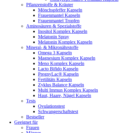
Pflanzenstoffe & Kräuter
Mönchspfeffer Kapseln
Frauenmantel Kapseln
Frauenmantel Tropfen
Aminosäuren & Spezialstoffe
Inositol Komplex Kapseln
Melatonin Spray
Melatonin Komplex Kapseln
Mineral- & Mikronährstoffe
Omega 3 Kapseln
Magnesium Komplex Kapseln
Meno Komplex Kapseln
Lacto Bifido Kapseln
PregnyLac® Kapseln
Fertilitäts Kapseln
Zyklus Balance Kapseln
Multi Immun Komplex Kapseln
Haut, Haare, Nägel Kapseln
Tests
Ovulationstest
Schwangerschaftstest
Bestseller
Geeignet für
Frauen
Männer