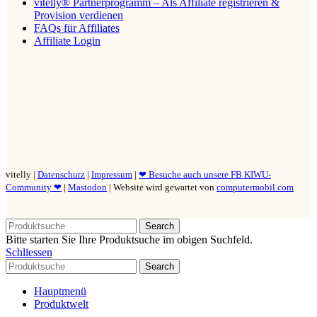
vitelly® Partnerprogramm – Als Affiliate registrieren &
Provision verdienen
FAQs für Affiliates
Affiliate Login
vitelly |
Datenschutz
|
Impressum
|
❤ Besuche auch unsere FB KIWU-
Community ❤
|
Mastodon
| Website wird gewartet von
computermobil.com
Search
Bitte starten Sie Ihre Produktsuche im obigen Suchfeld.
Schliessen
Search
Hauptmenü
Produktwelt