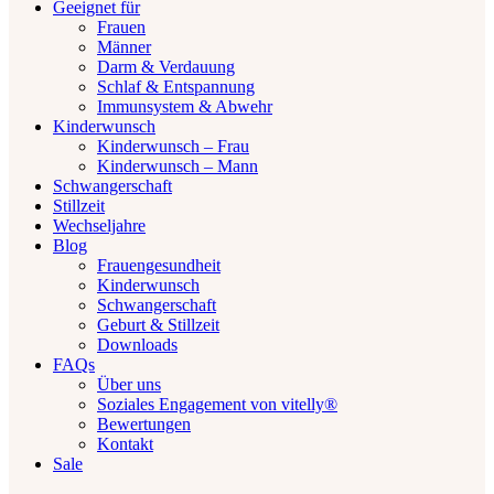
Geeignet für
Frauen
Männer
Darm & Verdauung
Schlaf & Entspannung
Immunsystem & Abwehr
Kinderwunsch
Kinderwunsch – Frau
Kinderwunsch – Mann
Schwangerschaft
Stillzeit
Wechseljahre
Blog
Frauengesundheit
Kinderwunsch
Schwangerschaft
Geburt & Stillzeit
Downloads
FAQs
Über uns
Soziales Engagement von vitelly®
Bewertungen
Kontakt
Sale