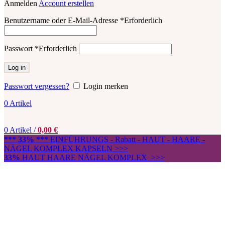
Anmelden
Account erstellen
Benutzername oder E-Mail-Adresse
*
Erforderlich
Passwort
*
Erforderlich
Log in
Passwort vergessen?
Login merken
0
Artikel
0
Artikel
/
0,00
€
*** 33% ***
EINFÜHRUNGS - Rabatt - HAUT - HAARE -
NÄGEL KOMPLEX KAPSELN >>>
33%
HAUT HAARE NÄGEL KOMPLEX >>>