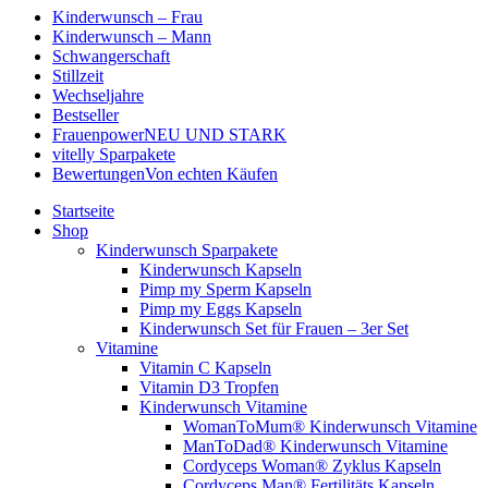
Kinderwunsch – Frau
Kinderwunsch – Mann
Schwangerschaft
Stillzeit
Wechseljahre
Bestseller
Frauenpower
NEU UND STARK
vitelly Sparpakete
Bewertungen
Von echten Käufen
Startseite
Shop
Kinderwunsch Sparpakete
Kinderwunsch Kapseln
Pimp my Sperm Kapseln
Pimp my Eggs Kapseln
Kinderwunsch Set für Frauen – 3er Set
Vitamine
Vitamin C Kapseln
Vitamin D3 Tropfen
Kinderwunsch Vitamine
WomanToMum® Kinderwunsch Vitamine
ManToDad® Kinderwunsch Vitamine
Cordyceps Woman® Zyklus Kapseln
Cordyceps Man® Fertilitäts Kapseln