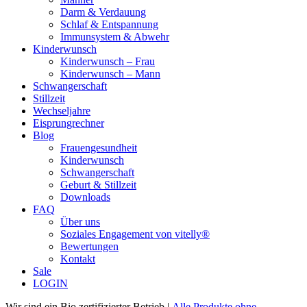
Darm & Verdauung
Schlaf & Entspannung
Immunsystem & Abwehr
Kinderwunsch
Kinderwunsch – Frau
Kinderwunsch – Mann
Schwangerschaft
Stillzeit
Wechseljahre
Eisprungrechner
Blog
Frauengesundheit
Kinderwunsch
Schwangerschaft
Geburt & Stillzeit
Downloads
FAQ
Über uns
Soziales Engagement von vitelly®
Bewertungen
Kontakt
Sale
LOGIN
Wir sind ein Bio zertifizierter Betrieb |
Alle Produkte ohne