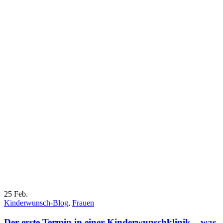
25
Feb.
Kinderwunsch-Blog
,
Frauen
Der erste Termin in einer Kinderwunschklinik – was