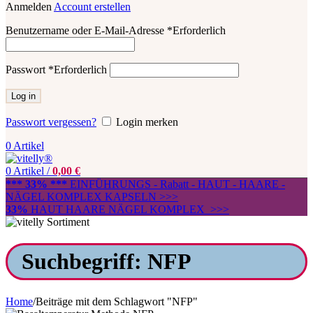
Anmelden
Account erstellen
Benutzername oder E-Mail-Adresse
*
Erforderlich
Passwort
*
Erforderlich
Log in
Passwort vergessen?
Login merken
0
Artikel
0
Artikel
/
0,00
€
*** 33% ***
EINFÜHRUNGS - Rabatt - HAUT - HAARE -
NÄGEL KOMPLEX KAPSELN >>>
33%
HAUT HAARE NÄGEL KOMPLEX >>>
Suchbegriff: NFP
Home
/
Beiträge mit dem Schlagwort "NFP"