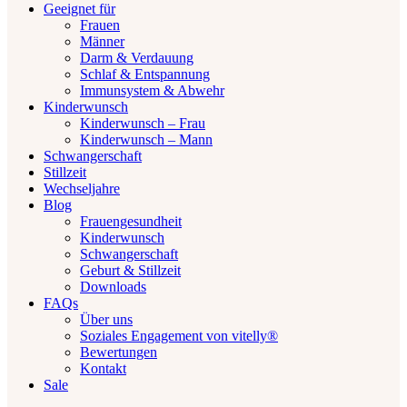
Geeignet für
Frauen
Männer
Darm & Verdauung
Schlaf & Entspannung
Immunsystem & Abwehr
Kinderwunsch
Kinderwunsch – Frau
Kinderwunsch – Mann
Schwangerschaft
Stillzeit
Wechseljahre
Blog
Frauengesundheit
Kinderwunsch
Schwangerschaft
Geburt & Stillzeit
Downloads
FAQs
Über uns
Soziales Engagement von vitelly®
Bewertungen
Kontakt
Sale