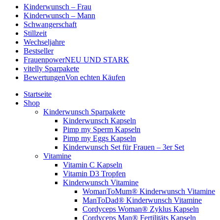
Kinderwunsch – Frau
Kinderwunsch – Mann
Schwangerschaft
Stillzeit
Wechseljahre
Bestseller
Frauenpower
NEU UND STARK
vitelly Sparpakete
Bewertungen
Von echten Käufen
Startseite
Shop
Kinderwunsch Sparpakete
Kinderwunsch Kapseln
Pimp my Sperm Kapseln
Pimp my Eggs Kapseln
Kinderwunsch Set für Frauen – 3er Set
Vitamine
Vitamin C Kapseln
Vitamin D3 Tropfen
Kinderwunsch Vitamine
WomanToMum® Kinderwunsch Vitamine
ManToDad® Kinderwunsch Vitamine
Cordyceps Woman® Zyklus Kapseln
Cordyceps Man® Fertilitäts Kapseln