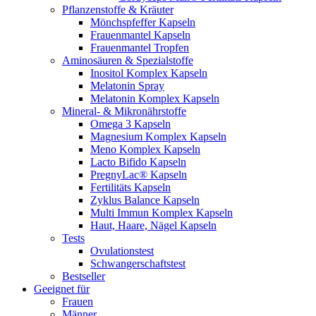
Pflanzenstoffe & Kräuter
Mönchspfeffer Kapseln
Frauenmantel Kapseln
Frauenmantel Tropfen
Aminosäuren & Spezialstoffe
Inositol Komplex Kapseln
Melatonin Spray
Melatonin Komplex Kapseln
Mineral- & Mikronährstoffe
Omega 3 Kapseln
Magnesium Komplex Kapseln
Meno Komplex Kapseln
Lacto Bifido Kapseln
PregnyLac® Kapseln
Fertilitäts Kapseln
Zyklus Balance Kapseln
Multi Immun Komplex Kapseln
Haut, Haare, Nägel Kapseln
Tests
Ovulationstest
Schwangerschaftstest
Bestseller
Geeignet für
Frauen
Männer