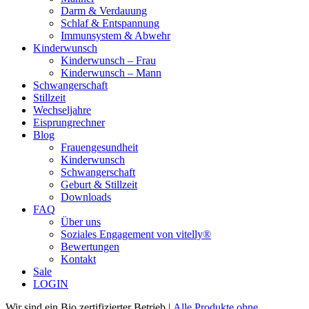
Darm & Verdauung
Schlaf & Entspannung
Immunsystem & Abwehr
Kinderwunsch
Kinderwunsch – Frau
Kinderwunsch – Mann
Schwangerschaft
Stillzeit
Wechseljahre
Eisprungrechner
Blog
Frauengesundheit
Kinderwunsch
Schwangerschaft
Geburt & Stillzeit
Downloads
FAQ
Über uns
Soziales Engagement von vitelly®
Bewertungen
Kontakt
Sale
LOGIN
Wir sind ein Bio zertifizierter Betrieb |
Alle Produkte ohne